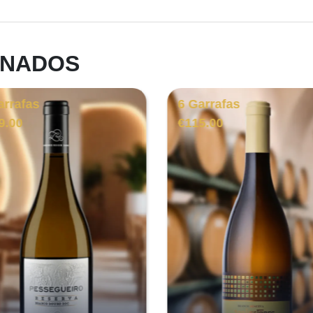
ONADOS
arrafas
6 Garrafas
9.00
€
115.00