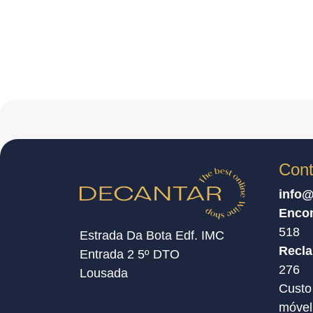
Cont
info@
Enco
518
Estrada Da Bota Edf. IMC
Recl
Entrada 2 5º DTO
276
Lousada
Custo
móvel