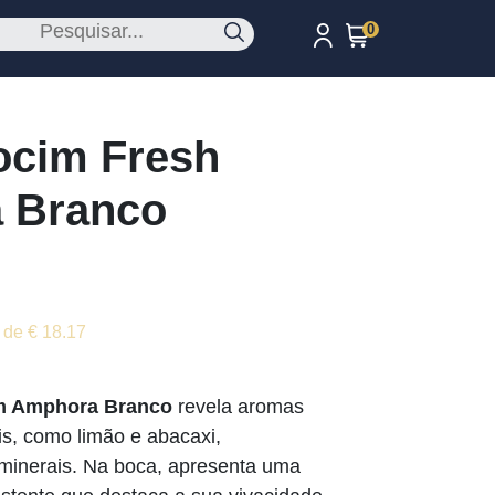
0
ocim Fresh
 Branco
 de € 18.17
om Amphora Branco
revela aromas
ais, como limão e abacaxi,
 minerais. Na boca, apresenta uma