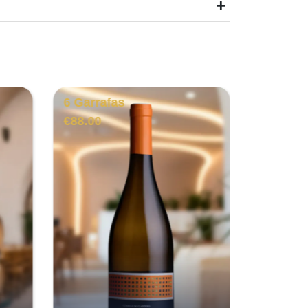
+
6 Garrafas
6 Garra
€
88.00
€
55.00