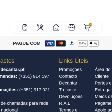
0
PAGUE COM
actos
Links Úteis
decantar.pt
Promoções
Área do
mendas:
(+351) 914 197
Contacto
Cliente
Decantar
Portes e
amações:
(+351) 917 021
Trocas e
Entrega
Devoluções
Meios d
 de chamadas para rede
R.A.L
Pagame
 nacional
Termos e
Apoio a