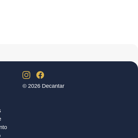
© 2026 Decantar
s
e
nto
o