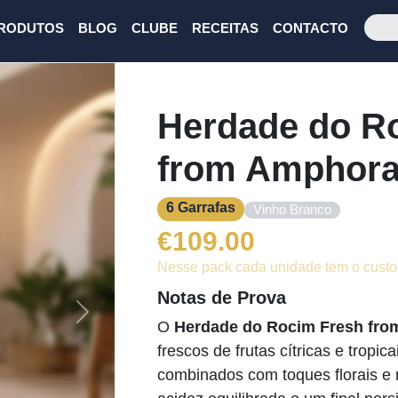
RODUTOS
BLOG
CLUBE
RECEITAS
CONTACTO
Herdade do R
from Amphora
6 Garrafas
Vinho Branco
€
109.00
Nesse pack cada unidade tem o custo
Notas de Prova
Next
O
Herdade do Rocim Fresh fr
frescos de frutas cítricas e tropic
combinados com toques florais e