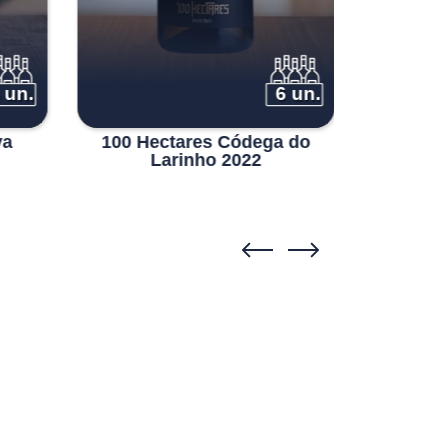
 un.
6 un.
va
100 Hectares Códega do
Contos
Larinho 2022
2021 