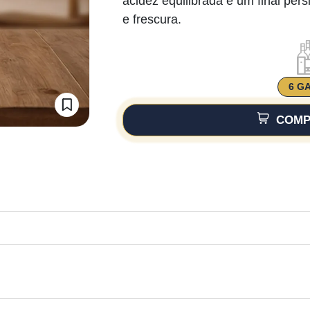
acidez equilibrada e um final per
e frescura.
6 G
COMP