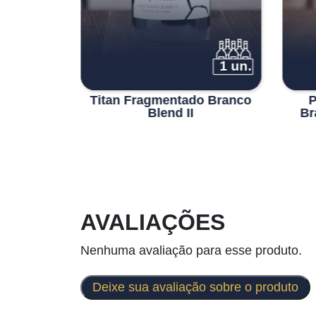
6 un.
1 un.
serva
Titan Fragmentado Branco
P
Blend II
Br
AVALIAÇÕES
Nenhuma avaliação para esse produto.
Deixe sua avaliação sobre o produto