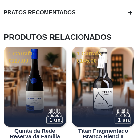
+
PRATOS RECOMENTADOS
PRODUTOS RELACIONADOS
1 Garrafa
1 Garrafa
€
127.00
€
145.00
1 un.
1 un.
Quinta da Rede
Titan Fragmentado
Reserva da Família
Branco Blend II