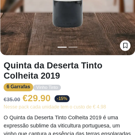
Quinta da Deserta Tinto
Colheita 2019
6 Garrafas
Vinho Tinto
O
O
€
29.90
-15%
€
35.00
Nesse pack cada unidade tem o custo de € 4.98
preço
preço
O Quinta da Deserta Tinto Colheita 2019 é uma
original
atual
expressão sublime da viticultura portuguesa, um
vinho que captura a essência das terras ensolaradas