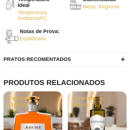
Ideal
Mesa
,
Regional
Temperatura
AmbientalºC
Notas de Prova:
Equilibrado
+
PRATOS RECOMENTADOS
PRODUTOS RELACIONADOS
1-garrafa
1 Garrafa
€
185.00
€
55.00