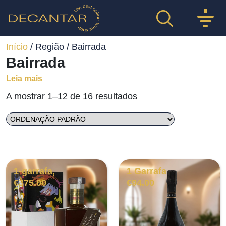
Início
/ Região / Bairrada
Bairrada
Leia mais
A mostrar 1–12 de 16 resultados
1-garrafa,
1 Garrafa
€
375.00
€
94.00