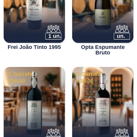
1 un.
un.
Frei João Tinto 1995
Opta Espumante
Bruto
1 Garrafa
1 Garrafa
€
38.00
€
38.00