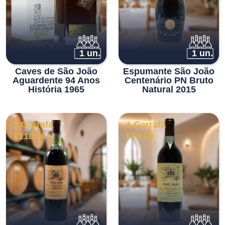
1 un.
1 un.
Caves de São João
Espumante São João
Aguardente 94 Anos
Centenário PN Bruto
História 1965
Natural 2015
1 Garrafa
1 Garrafa
€
118.00
€
78.00