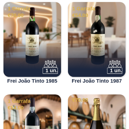
1 Garrafa
1 Garrafa
€
70.00
€
54.00
1 un.
1 un.
Frei João Tinto 1985
Frei João Tinto 1987
€
70.00
1 Garrafa
€
54.00