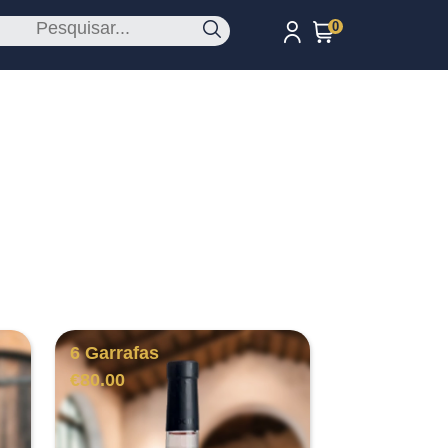
0
6 Garrafas
€
80.00