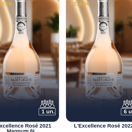
50.00
€
216.00
1 un.
6 u
xcellence Rosé 2021
L'Excellence Rosé 202
Magnum 6L