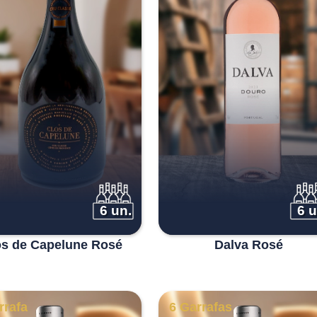
6 un.
6 u
os de Capelune Rosé
Dalva Rosé
rrafa
6 Garrafas