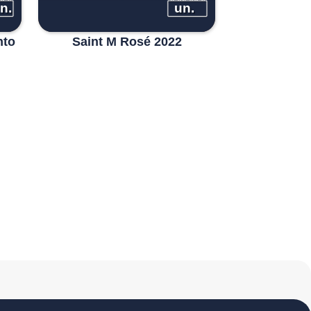
n.
un.
nto
Saint M Rosé 2022