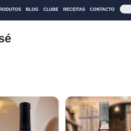
RODUTOS
BLOG
CLUBE
RECEITAS
CONTACTO
sé
rrafas
6 Garrafas
.00
€
85.00