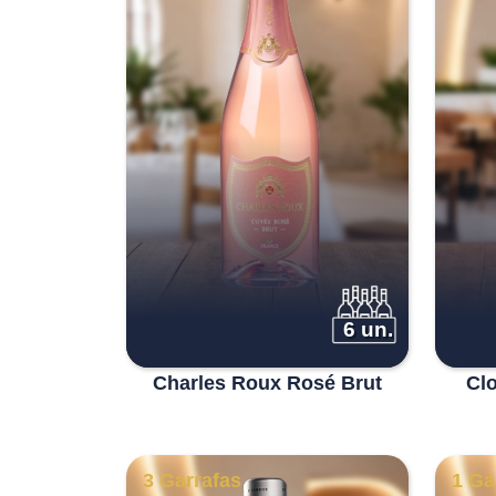
6 un.
Charles Roux Rosé Brut
Cl
3 Garrafas
1 Ga