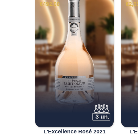
€
492.00
€
2,0
3 un.
L'Excellence Rosé 2021
L'E