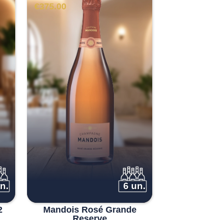
€
375.00
n.
6 un.
2
Mandois Rosé Grande
Reserve