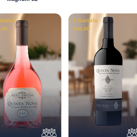
rrafas
1 Garrafa
.00
€
46.00