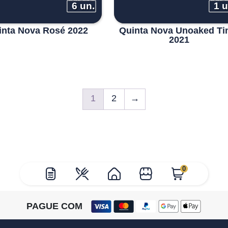
6 un.
1 u
inta Nova Rosé 2022
Quinta Nova Unoaked Ti
2021
1
2
→
0
PAGUE COM