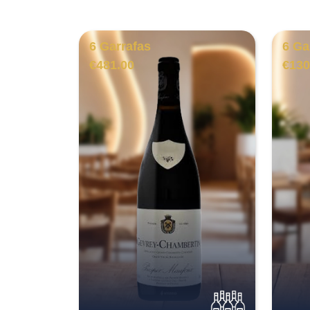
6 Garrafas
6 Ga
€
481.00
€
130