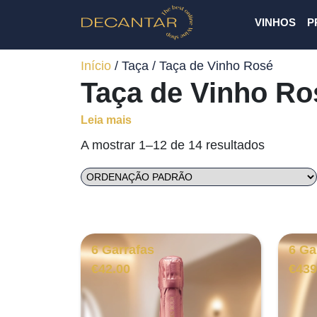
VINHOS
P
Início
/ Taça / Taça de Vinho Rosé
Taça de Vinho Ro
Leia mais
A mostrar 1–12 de 14 resultados
6 Garrafas
6 Ga
€
42.00
€
439