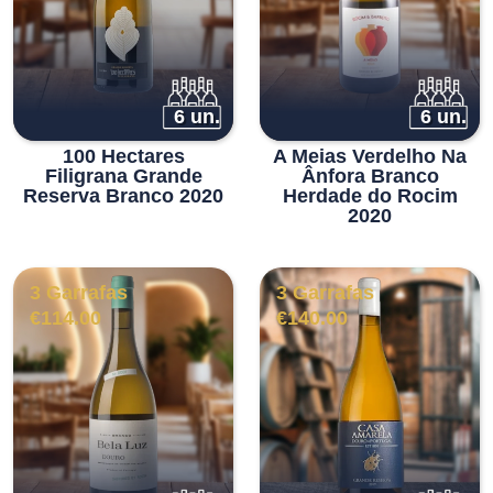
6 un.
6 un.
100 Hectares
A Meias Verdelho Na
Filigrana Grande
Ânfora Branco
Reserva Branco 2020
Herdade do Rocim
2020
3 Garrafas
3 Garrafas
€
114.00
€
140.00