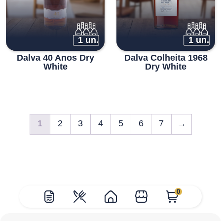
1 un.
1 un.
Dalva 40 Anos Dry
Dalva Colheita 1968
White
Dry White
1
2
3
4
5
6
7
→
0