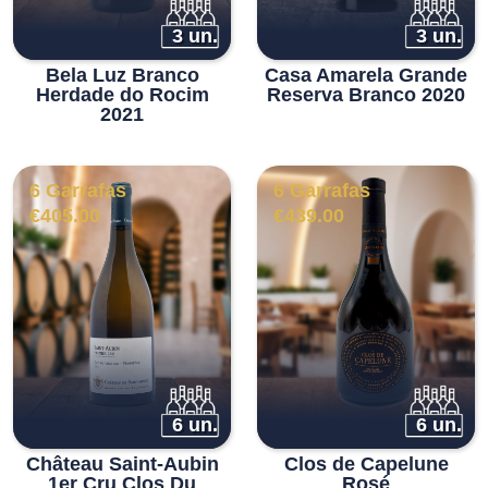
3 un.
3 un.
Bela Luz Branco
Casa Amarela Grande
Herdade do Rocim
Reserva Branco 2020
2021
6 Garrafas
6 Garrafas
€
405.00
€
439.00
6 un.
6 un.
Château Saint-Aubin
Clos de Capelune
1er Cru Clos Du
Rosé