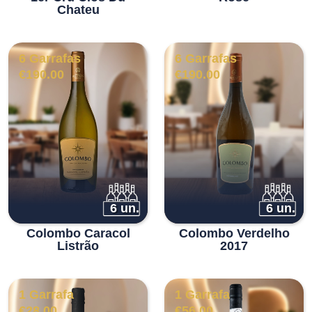
Chateu
6 Garrafas
6 Garrafas
€
190.00
€
190.00
6 un.
6 un.
Colombo Caracol
Colombo Verdelho
Listrão
2017
1 Garrafa
1 Garrafa
€
28.00
€
56.00