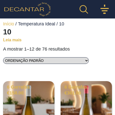
Início
/ Temperatura Ideal / 10
10
Leia mais
A mostrar 1–12 de 76 resultados
6 Garrafas
6 Garrafas
€
158.00
€
301.00