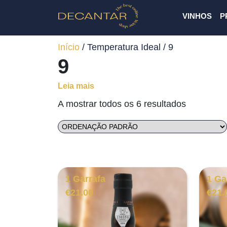
VINHOS
P
Início
/ Temperatura Ideal / 9
9
Leia mais
A mostrar todos os 6 resultados
1 Garrafa
1 Ga
€
21.00
€
21.