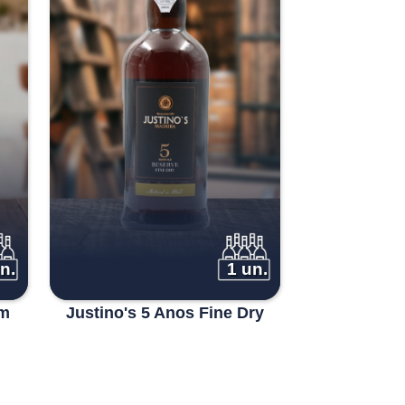
n.
1 un.
um
Justino's 5 Anos Fine Dry