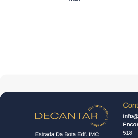
Cont
info@
Enco
518
Estrada Da Bota Edf. IMC