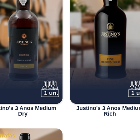
1 un.
1 u
tino's 3 Anos Medium
Justino's 3 Anos Medi
Dry
Rich
rrafas