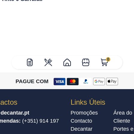
0
PAGUE COM
actos
Links Úteis
decantar.pt
Promoções
Área do
mendas:
(+351) 914 197
Contacto
Cliente
Decantar
Portes e