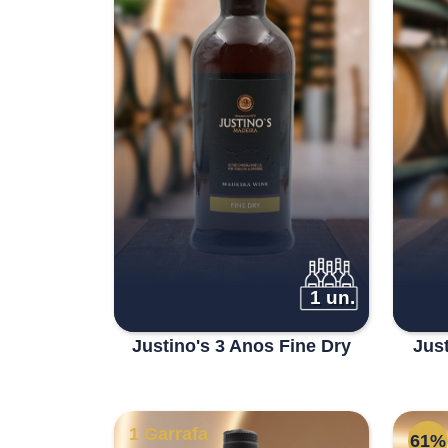
1 un.
Justino's 3 Anos Fine Dry
Jus
1 Garrafa
6 Ga
61%