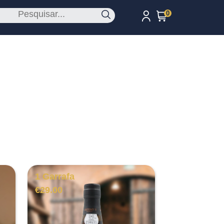
0
1 Garrafa
€
29.00