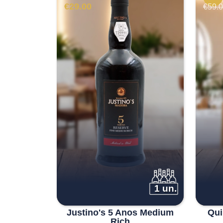
€
29.00
€
59.
1 un.
Justino's 5 Anos Medium
Qui
Rich