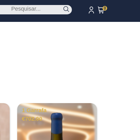
0
1 Garrafa
€
702.00