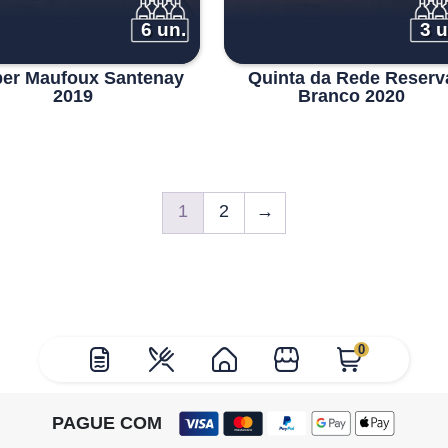
6 un.
3 u
per Maufoux Santenay
Quinta da Rede Reserv
2019
Branco 2020
1
2
→
0
PAGUE COM