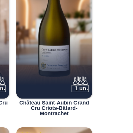
n.
1 un.
Cru
Château Saint-Aubin Grand
Cru Criots-Bâtard-
Montrachet