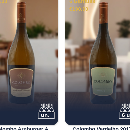
.00
6 Garrafas
€
190.00
un.
6 u
lombo Arnburger &
Colombo Verdelho 201