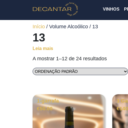
VINHOS
P
Início
/ Volume Alcoólico / 13
13
Leia mais
A mostrar 1–12 de 24 resultados
1-garrafa
3 Ga
€
50.00
€
140