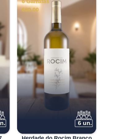
6 Garrafas
€
80.00
n.
6 un.
7
Herdade do Rocim Branco