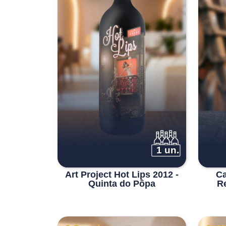
1 un.
Art Project Hot Lips 2012 -
Ca
Quinta do Pôpa
R