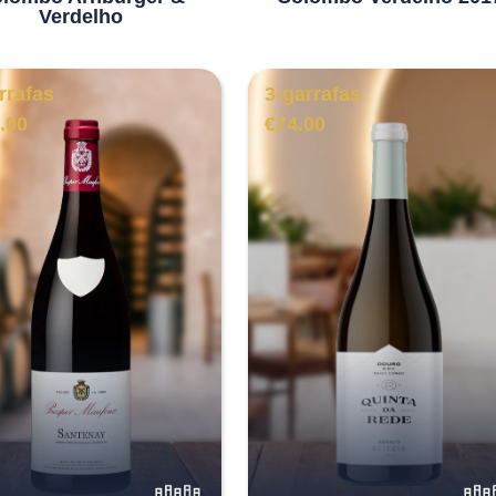
Verdelho
rrafas
3-garrafas
.00
€
74.00