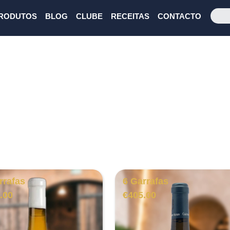
RODUTOS
BLOG
CLUBE
RECEITAS
CONTACTO
rrafas
6 Garrafas
.00
€
405.00