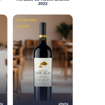
2022
6 Garrafas
€
93.00