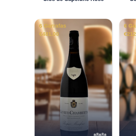
6 Garrafas
6 Ga
€
481.00
€
212