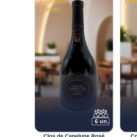
6 Garrafas
€
190
€
439.00
6 un.
Clos de Capelune Rosé
Co