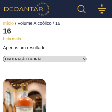
Início
/ Volume Alcoólico / 16
16
Leia mais
Apenas um resultado
1 Garrafa
€
105.00