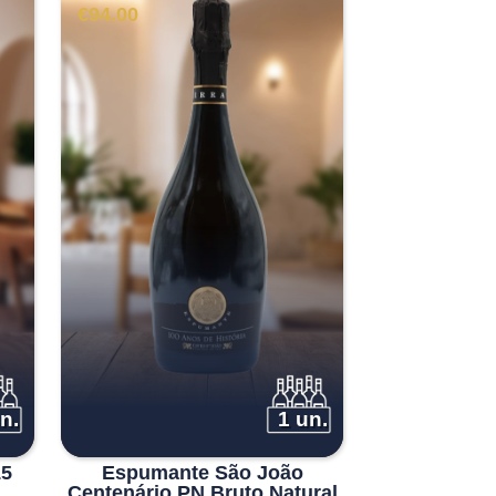
€
94.00
n.
1 un.
15
Espumante São João
Centenário PN Bruto Natural