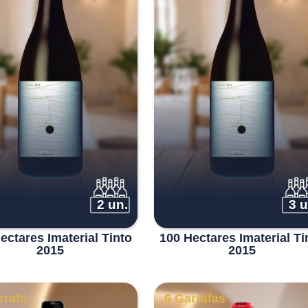
2 un.
3 u
ectares Imaterial Tinto
100 Hectares Imaterial Ti
2015
2015
rrafa
6 Garrafas