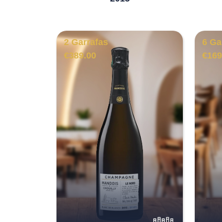
2 Garrafas
6 Ga
€
389.00
€
169