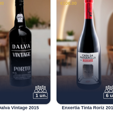
00
€
106.00
1 un.
6 u
Dalva Vintage 2015
Enxertia Tinta Roriz 20