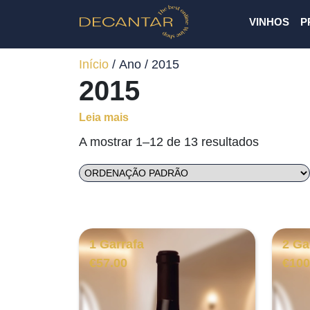
VINHOS
P
Início
/ Ano / 2015
2015
Leia mais
A mostrar 1–12 de 13 resultados
1 Garrafa
2 Ga
€
57.00
€
100