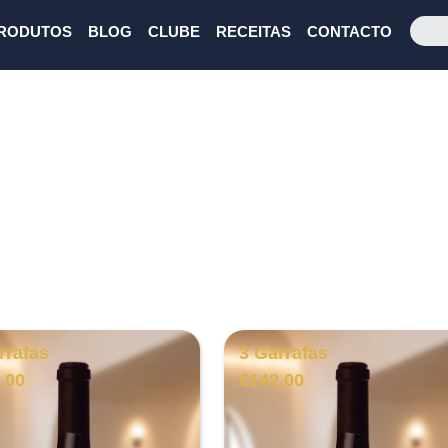
RODUTOS
BLOG
CLUBE
RECEITAS
CONTACTO
rrafas
3 Garrafas
.00
€
142.00