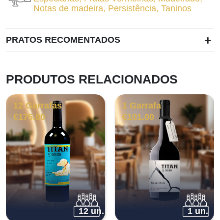
Notas de madeira
,
Persistência
,
Taninos
+
PRATOS RECOMENTADOS
PRODUTOS RELACIONADOS
12 Garrafas
1 Garrafa
€
175.00
€
101.00
12 un.
1 un.