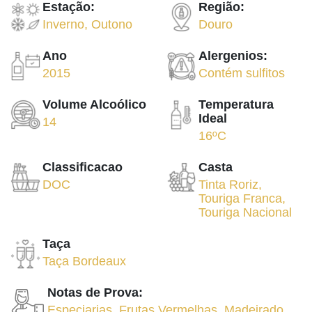
Estação:
Região:
Inverno
,
Outono
Douro
Ano
Alergenios:
2015
Contém sulfitos
Volume Alcoólico
Temperatura
Ideal
14
16ºC
Classificacao
Casta
DOC
Tinta Roriz
,
Touriga Franca
,
Touriga Nacional
Taça
Taça Bordeaux
Notas de Prova:
Especiarias
,
Frutas Vermelhas
,
Madeirado
,