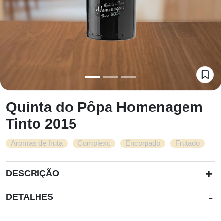
Quinta do Pôpa Homenagem
Tinto 2015
,
,
,
Aromas de fruta
Complexo
Encorpado
Frutado
+
DESCRIÇÃO
-
DETALHES