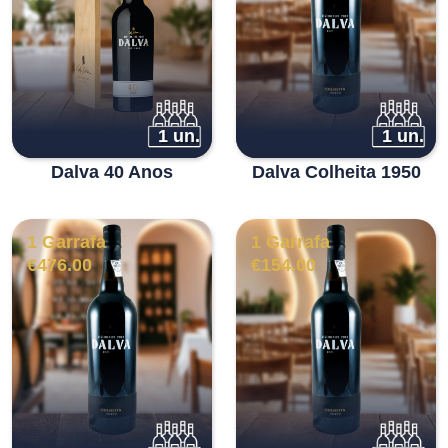
1 un.
1 un.
Dalva 40 Anos
Dalva Colheita 1950
1 Garrafa
1 Garrafa
€
476.00
€
154.00