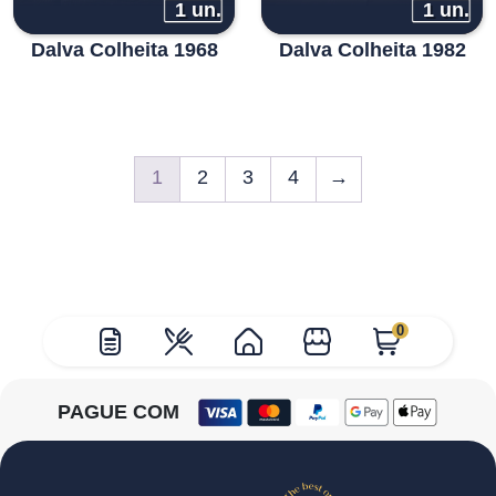
1 un.
1 un.
Dalva Colheita 1968
Dalva Colheita 1982
1
2
3
4
→
0
PAGUE COM