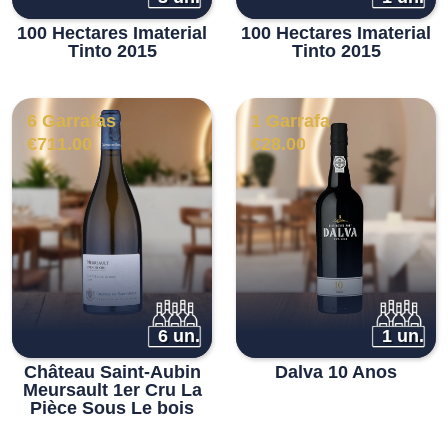
100 Hectares Imaterial
100 Hectares Imaterial
Tinto 2015
Tinto 2015
6 Garrafas
1 Garrafa
€
711.00
€
28.00
6 un.
1 un.
Château Saint-Aubin
Dalva 10 Anos
Meursault 1er Cru La
Pièce Sous Le bois