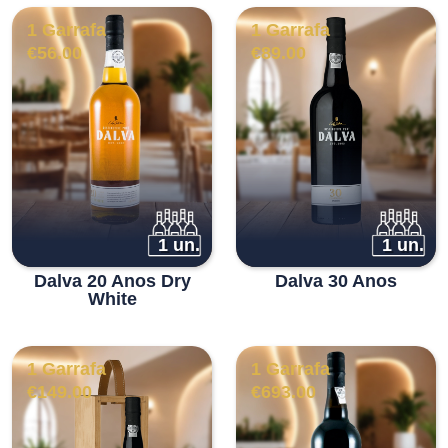
1 Garrafa
1 Garrafa
€
56.00
€
89.00
1 un.
1 un.
Dalva 20 Anos Dry
Dalva 30 Anos
White
1 Garrafa
1 Garrafa
€
149.00
€
693.00