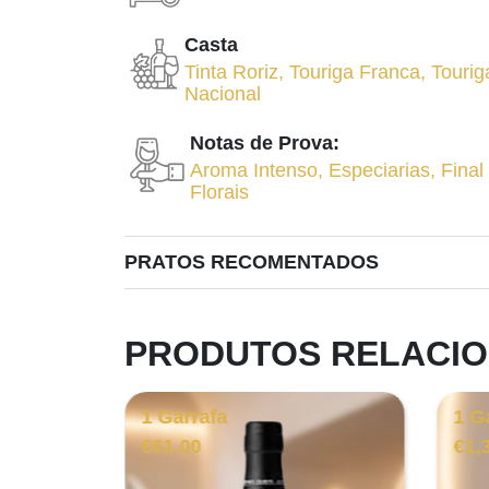
Casta
Tinta Roriz
,
Touriga Franca
,
Tourig
Nacional
Notas de Prova:
Aroma Intenso
,
Especiarias
,
Final
Florais
PRATOS RECOMENTADOS
PRODUTOS RELACI
1 Garrafa
1 G
€
61.00
€
1,