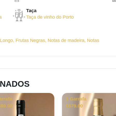
Taça
a
Taça de vinho do Porto
 Longo
,
Frutas Negras
,
Notas de madeira
,
Notas
ONADOS
arrafa
1 Garrafa
389.00
€
679.00