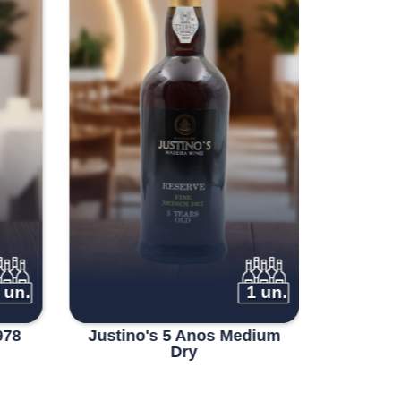
 un.
1 un.
978
Justino's 5 Anos Medium
Justino
Dry