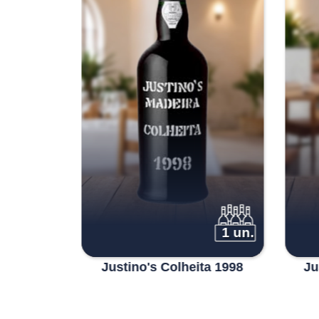
1 un.
1 un.
1996 Boal
Justino's Colheita 1998
Ju