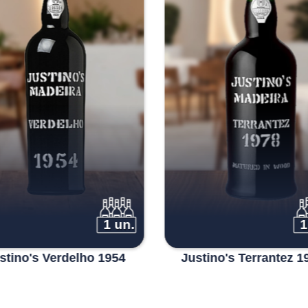
1 un.
1
stino's Verdelho 1954
Justino's Terrantez 1