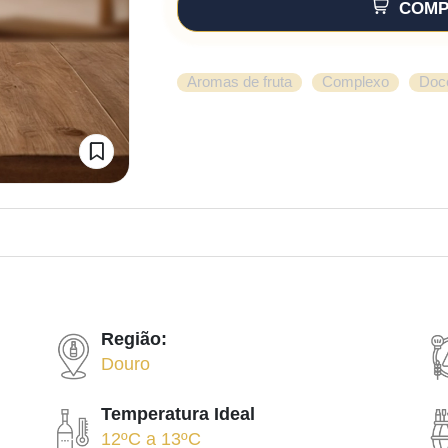
COMP
,
,
Aromas de fruta
Complexo
Doc
Região:
Douro
Temperatura Ideal
12ºC
a
13ºC