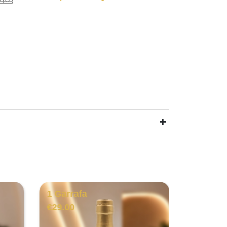
+
1 Garrafa
1 Garra
€
29.00
€
21.00