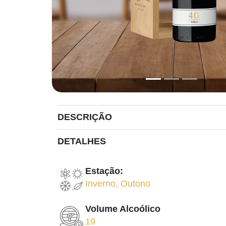
DESCRIÇÃO
DETALHES
Estação:
Inverno
,
Outono
Volume Alcoólico
19