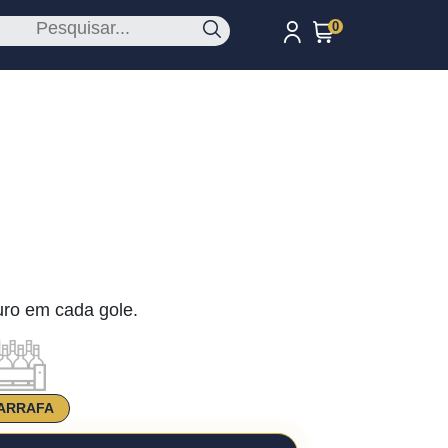
0
uro em cada gole.
ARRAFA