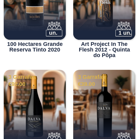
un.
1 un.
100 Hectares Grande
Art Project In The
Reserva Tinto 2020
Flesh 2012 - Quinta
do Pôpa
3 Garrafas
3 Garrafas
€
92.00
€
39.00