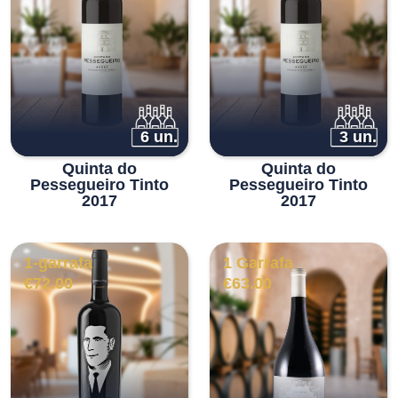
6 un.
3 un.
Quinta do
Quinta do
Pessegueiro Tinto
Pessegueiro Tinto
2017
2017
1-garrafa
1 Garrafa
€
72.00
€
63.00