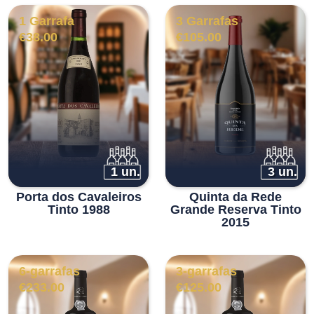
1 Garrafa
3 Garrafas
€
38.00
€
105.00
1 un.
3 un.
Porta dos Cavaleiros
Quinta da Rede
Tinto 1988
Grande Reserva Tinto
2015
6-garrafas
3-garrafas
€
233.00
€
125.00