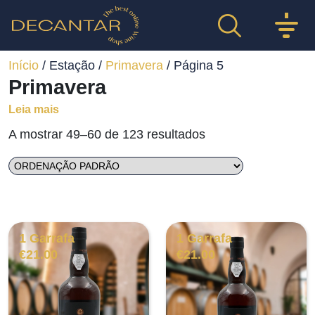
Início
/ Estação /
Primavera
/ Página 5
Primavera
Leia mais
A mostrar 49–60 de 123 resultados
1 Garrafa
1 Garrafa
€
21.00
€
21.00