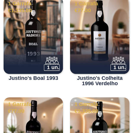
1 Garrafa
1 Garrafa
€
1,335.00
€
77.00
1 un.
1 un.
Justino's Boal 1993
Justino's Colheita
1996 Verdelho
1 Garrafa
1 Garrafa
€
77.00
€
1,335.00