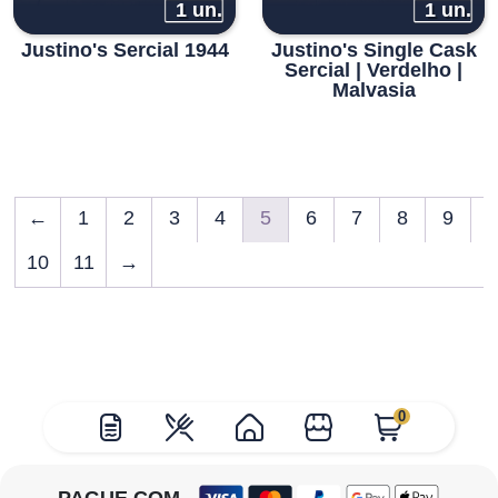
1 un.
1 un.
Justino's Sercial 1944
Justino's Single Cask
Sercial | Verdelho |
Malvasia
←
1
2
3
4
5
6
7
8
9
10
11
→
0