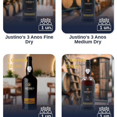
1 un.
1 un.
Justino's 3 Anos Fine
Justino's 3 Anos
Dry
Medium Dry
1 Garrafa
1 Garrafa
€
21.00
€
29.00
1 un.
1 un.