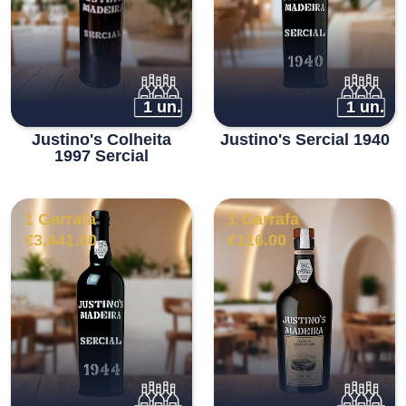
1 un.
1 un.
Justino's Colheita
Justino's Sercial 1940
1997 Sercial
1 Garrafa
1 Garrafa
€
3,441.00
€
116.00