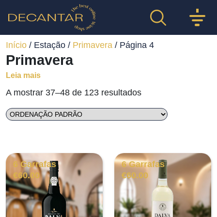
Início
/ Estação /
Primavera
/ Página 4
Primavera
Leia mais
A mostrar 37–48 de 123 resultados
6 Garrafas
6 Garrafas
€
60.00
€
60.00