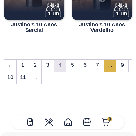
1 un.
1 un.
Justino's 10 Anos
Justino's 10 Anos
Sercial
Verdelho
←
1
2
3
4
5
6
7
…
9
10
11
→
0