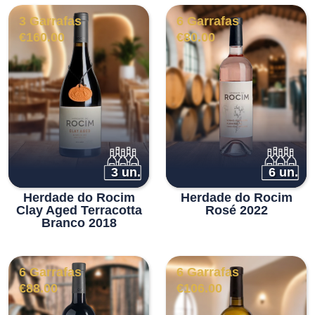
3 Garrafas
6 Garrafas
€
160.00
€
80.00
3 un.
6 un.
Herdade do Rocim
Herdade do Rocim
Clay Aged Terracotta
Rosé 2022
Branco 2018
6 Garrafas
6 Garrafas
€
88.00
€
106.00