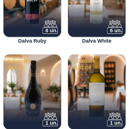
6 un.
6 un.
Dalva Ruby
Dalva White
1 Garrafa
1 Garrafa
€
94.00
€
133.00
1 un.
1 un.