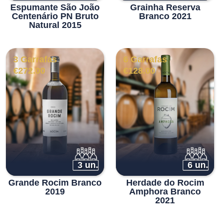
Espumante São João
Grainha Reserva
Centenário PN Bruto
Branco 2021
Natural 2015
3 Garrafas
6 Garrafas
€
272.00
€
128.00
3 un.
6 un.
Grande Rocim Branco
Herdade do Rocim
2019
Amphora Branco
2021