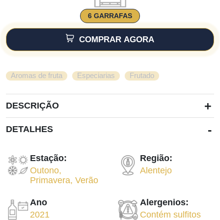
6 GARRAFAS
COMPRAR AGORA
,
,
Aromas de fruta
Especiarias
Frutado
+
DESCRIÇÃO
-
DETALHES
Estação:
Região:
Outono
,
Alentejo
Primavera
,
Verão
Ano
Alergenios:
2021
Contém sulfitos