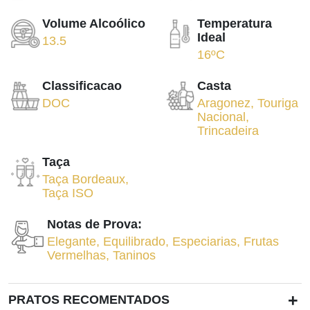
Volume Alcoólico
Temperatura
Ideal
13.5
16ºC
Classificacao
Casta
DOC
Aragonez
,
Touriga
Nacional
,
Trincadeira
Taça
Taça Bordeaux
,
Taça ISO
Notas de Prova:
Elegante
,
Equilibrado
,
Especiarias
,
Frutas
Vermelhas
,
Taninos
+
PRATOS RECOMENTADOS