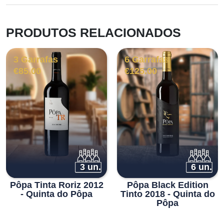
PRODUTOS RELACIONADOS
3 Garrafas
6 Garrafas
€
85.00
€
125.00
3 un.
6 un.
Pôpa Tinta Roriz 2012
Pôpa Black Edition
- Quinta do Pôpa
Tinto 2018 - Quinta do
Pôpa