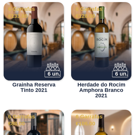
6 Garrafas
6 Garrafas
€
133.00
€
128.00
6 un.
6 un.
Grainha Reserva
Herdade do Rocim
Tinto 2021
Amphora Branco
2021
6 Garrafas
6 Garrafas
€
88.00
€
106.00