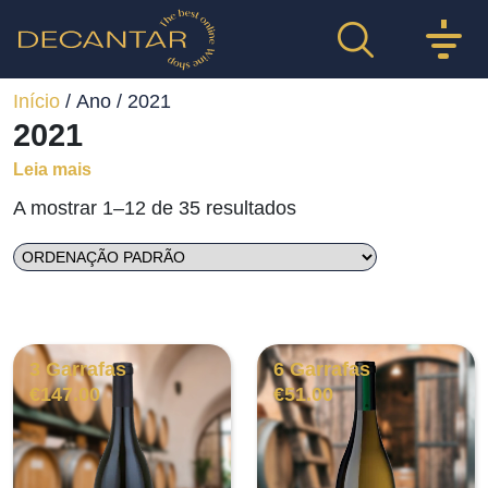
Início
/ Ano / 2021
2021
Leia mais
A mostrar 1–12 de 35 resultados
3 Garrafas
6 Garrafas
€
147.00
€
51.00