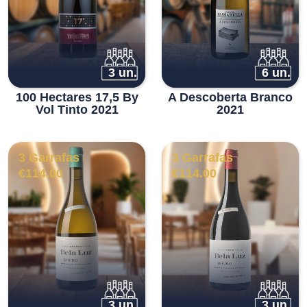
3 un.
6 un.
100 Hectares 17,5 By
A Descoberta Branco
Vol Tinto 2021
2021
3 Garrafas
3 Garrafas
€
114.00
€
114.00
3 un.
3 un.