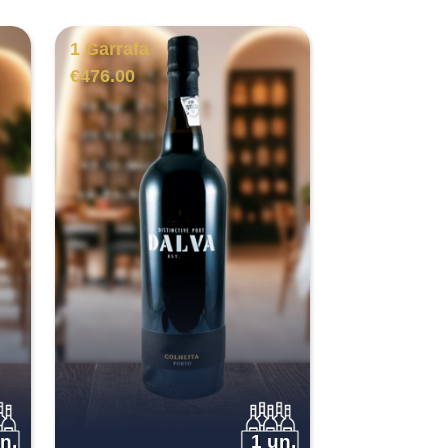
1 Garrafa
€
476.00
n.
1 un.