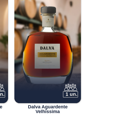
n.
1 un.
e
Dalva Aguardente
Velhíssima