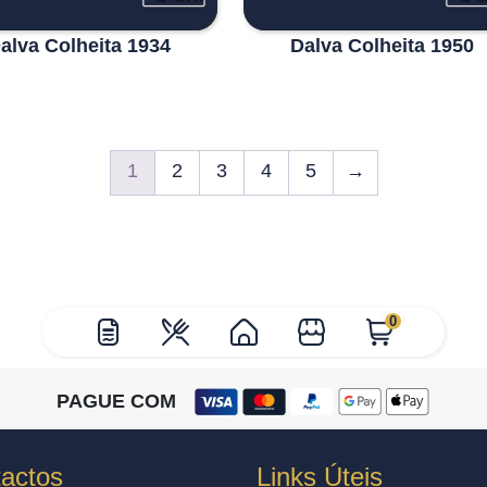
alva Colheita 1934
Dalva Colheita 1950
1
2
3
4
5
→
0
PAGUE COM
actos
Links Úteis