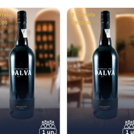
rrafa
1 Garrafa
.00
€
693.00
1 un.
1 u