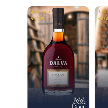
1 Garrafa
1 Ga
€
47.00
€
973
1 un.