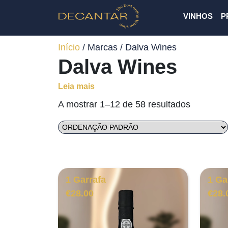
VINHOS
P
Início
/ Marcas / Dalva Wines
Dalva Wines
Leia mais
A mostrar 1–12 de 58 resultados
1 Garrafa
1 Ga
€
28.00
€
28.