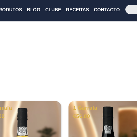
RODUTOS
BLOG
CLUBE
RECEITAS
CONTACTO
rrafa
1 Garrafa
00
€
56.00