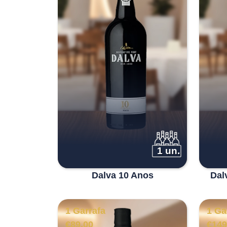
1 un.
Dalva 10 Anos
Dal
1 Garrafa
1 Ga
€
89.00
€
149