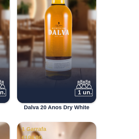
n.
1 un.
Dalva 20 Anos Dry White
1 Garrafa
€
104.00