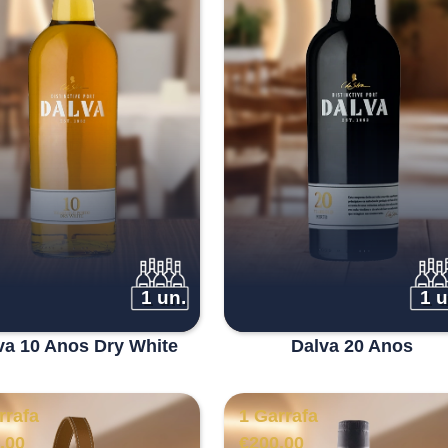
1 un.
1 u
va 10 Anos Dry White
Dalva 20 Anos
rrafa
1 Garrafa
.00
€
200.00