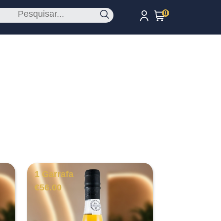
0
1 Garrafa
€
56.00