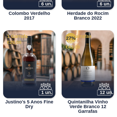
6 un.
6 un.
Colombo Verdelho
Herdade do Rocim
2017
Branco 2022
1 Garrafa
12 Garrafas
27%
O
O
€
29.00
€
59.00
preço
preço
€
43.00
original
atual
era:
é:
€59.00.
€43.00.
1 un.
12 un.
Justino's 5 Anos Fine
Quintanilha Vinho
Dry
Verde Branco 12
Garrafas