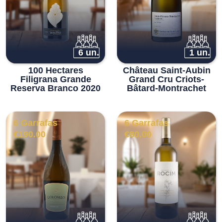
6 un.
1 un.
100 Hectares
Château Saint-Aubin
Filigrana Grande
Grand Cru Criots-
Reserva Branco 2020
Bâtard-Montrachet
6 Garrafas
6 Garrafas
€
190.00
€
80.00