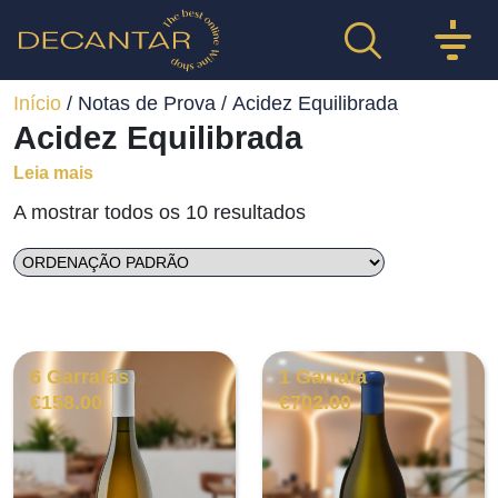
Início
/ Notas de Prova / Acidez Equilibrada
Acidez Equilibrada
Leia mais
A mostrar todos os 10 resultados
6 Garrafas
1 Garrafa
€
158.00
€
702.00