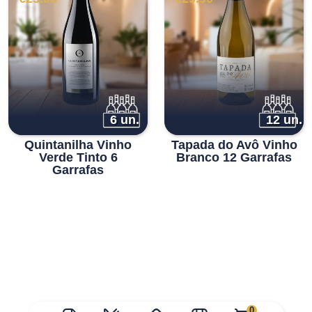
original
atual
original
atual
era:
é:
era:
é:
€59.00.
€23.00.
€37.00.
€29.90.
6 un.
12 un.
Quintanilha Vinho
Tapada do Avô Vinho
Verde Tinto 6
Branco 12 Garrafas
Garrafas
0