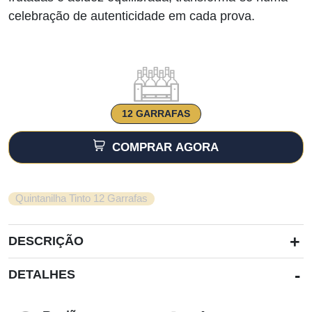
era:
é:
celebração de autenticidade em cada prova.
€59.00.
€43.00.
12 GARRAFAS
COMPRAR AGORA
Quintanilha Tinto 12 Garrafas
+
DESCRIÇÃO
-
DETALHES