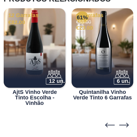
12 Garrafas
6 Garrafas
61%
O
O
€
82.00
€
59.00
preço
preço
€
23.00
original
atual
era:
é:
€59.00.
€23.00.
12 un.
6 un.
AjtS Vinho Verde
Quintanilha Vinho
Tinto Escolha -
Verde Tinto 6 Garrafas
Vinhão