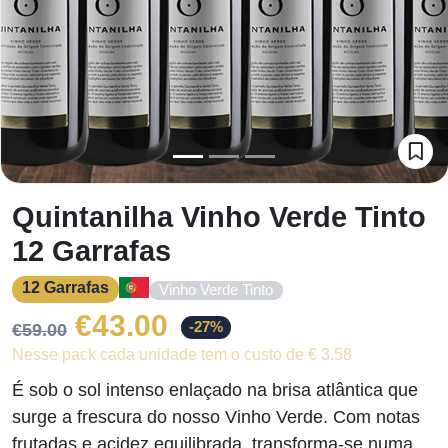
Quintanilha Vinho Verde Tinto
12 Garrafas
12 Garrafas
Vinho Verde Tinto
O
O
€
43.00
-27%
€
59.00
Nesse pack cada unidade tem o custo de € 3.58
preço
preço
É sob o sol intenso enlaçado na brisa atlântica que
original
atual
surge a frescura do nosso Vinho Verde. Com notas
frutadas e acidez equilibrada, transforma-se numa