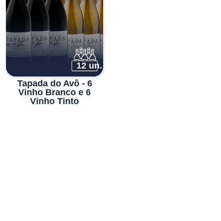
€38.00.
€31.40.
12 un.
Tapada do Avô - 6
Vinho Branco e 6
Vinho Tinto