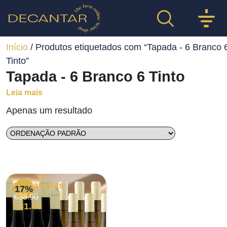
Início
/ Produtos etiquetados com “Tapada - 6 Branco 
Tinto”
Tapada - 6 Branco 6 Tinto
Leia mais
Apenas um resultado
12 Garrafas
17%
O
O
€
38.00
preço
preço
€
31.40
original
atual
era:
é: