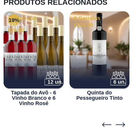
PRODUTOS RELACIONADOS
12 Garrafas
6 Garrafas
19%
O
O
€
233.00
€
37.00
preço
preço
€
29.90
original
atual
era:
é:
€37.00.
€29.90.
12 un.
6 un.
Tapada do Avô - 6
Quinta do
Vinho Branco e 6
Pessegueiro Tinto
Vinho Rosé