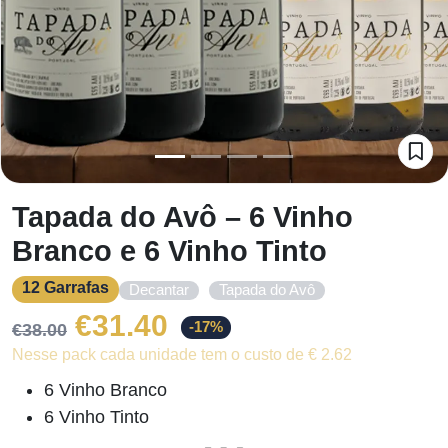
Tapada do Avô – 6 Vinho
Branco e 6 Vinho Tinto
12 Garrafas
,
Decantar
Tapada do Avô
O
O
€
31.40
-17%
€
38.00
Nesse pack cada unidade tem o custo de € 2.62
preço
preço
6 Vinho Branco
original
atual
6 Vinho Tinto