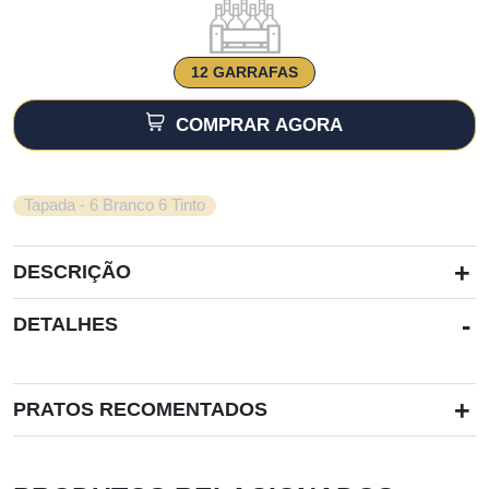
era:
é:
€38.00.
€31.40.
12 GARRAFAS
COMPRAR AGORA
Tapada - 6 Branco 6 Tinto
+
DESCRIÇÃO
-
DETALHES
+
PRATOS RECOMENTADOS