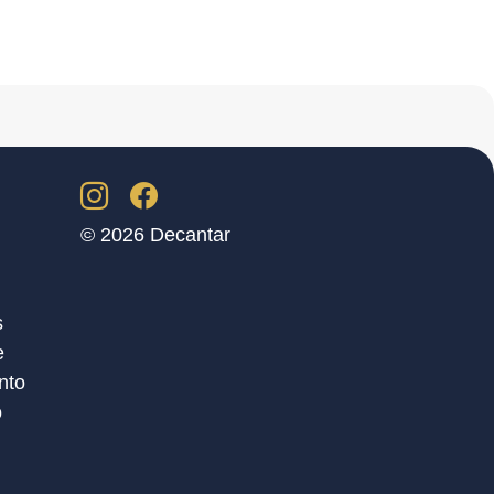
© 2026 Decantar
s
e
nto
o