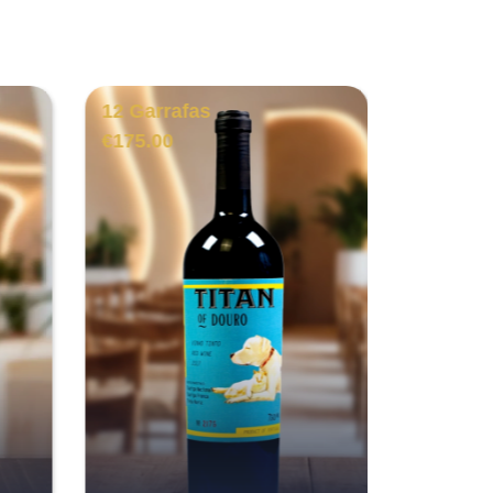
12 Garrafas
3 Garra
€
175.00
€
131.00