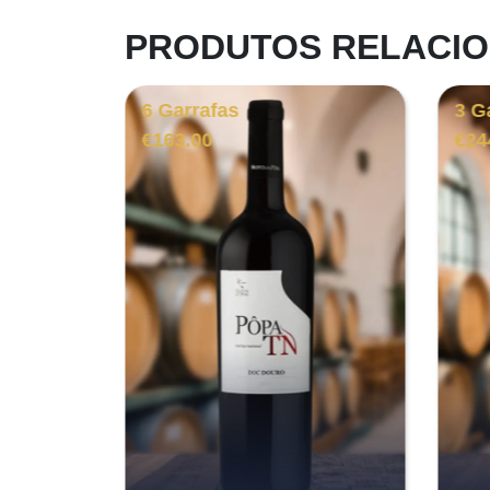
PRODUTOS RELACI
6 Garrafas
3 G
€
163.00
€
24