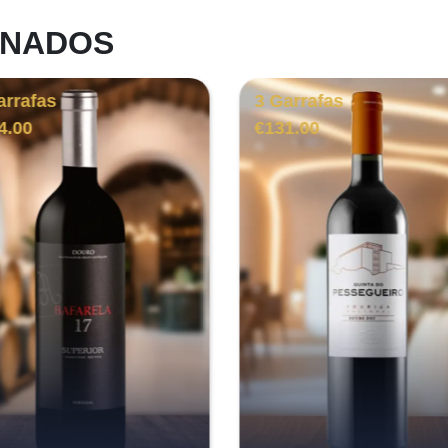
ONADOS
arrafas
3 Garrafas
4.00
€
131.00