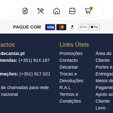
0
PAGUE COM
actos
Links Úteis
decantar.pt
Promoções
Área do
mendas:
(+351) 914 197
Contacto
Cliente
Decantar
Portes e
amações:
(+351) 917 021
Trocas e
Entrega
Devoluções
Meios d
 de chamadas para rede
R.A.L
Pagame
 nacional
Termos e
Apoio a
Condições
Cliente
Livro