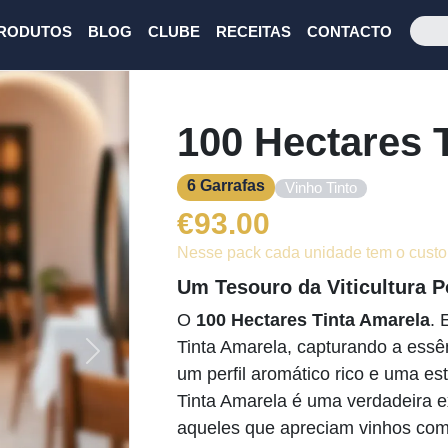
RODUTOS
BLOG
CLUBE
RECEITAS
CONTACTO
100 Hectares 
6 Garrafas
Vinho Tinto
€
93.00
Nesse pack cada unidade tem o custo
Um Tesouro da Viticultura 
O
100 Hectares Tinta Amarela
. 
Tinta Amarela, capturando a ess
Next
um perfil aromático rico e uma es
Tinta Amarela é uma verdadeira ex
aqueles que apreciam vinhos com 