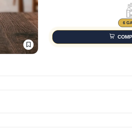
6 G
COMP