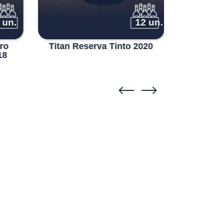
 un.
12 un.
ro
Titan Reserva Tinto 2020
Quinta d
18
A