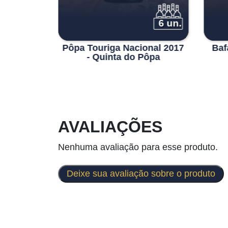
3 un.
6 un.
iro Tinto
Pôpa Touriga Nacional 2017
Baf
- Quinta do Pôpa
AVALIAÇÕES
Nenhuma avaliação para esse produto.
Deixe sua avaliação sobre o produto