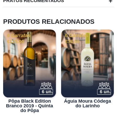
+
PRATOS RECOMENTADOS
PRODUTOS RELACIONADOS
6 Garrafas
6 Garrafas
€
125.00
€
38.00
6 un.
6 un.
Pôpa Black Edition
Águia Moura Códega
Branco 2019 - Quinta
do Larinho
do Pôpa