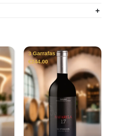
+
3 Garrafas
€
244.00