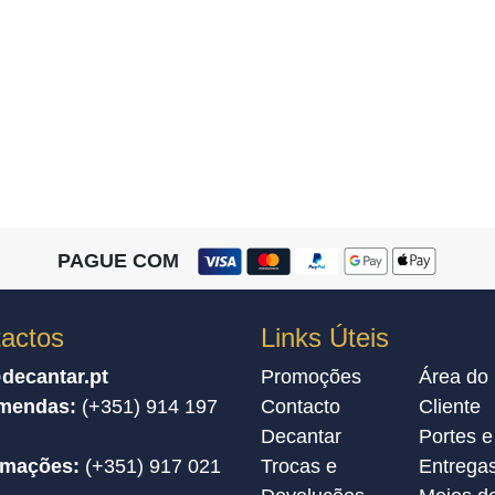
PAGUE COM
actos
Links Úteis
decantar.pt
Promoções
Área do
mendas:
(+351) 914 197
Contacto
Cliente
Decantar
Portes e
amações:
(+351) 917 021
Trocas e
Entrega