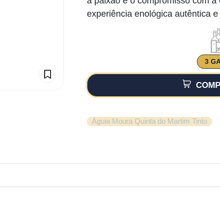
a paixão e o compromisso com a 
experiência enológica autêntica 
3 G
COMP
Águia Moura Quinta do Martim Tinto