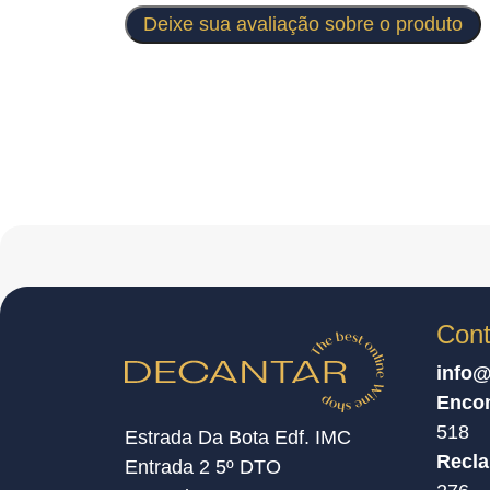
Deixe sua avaliação sobre o produto
Cont
info@
Enco
518
Estrada Da Bota Edf. IMC
Recl
Entrada 2 5º DTO