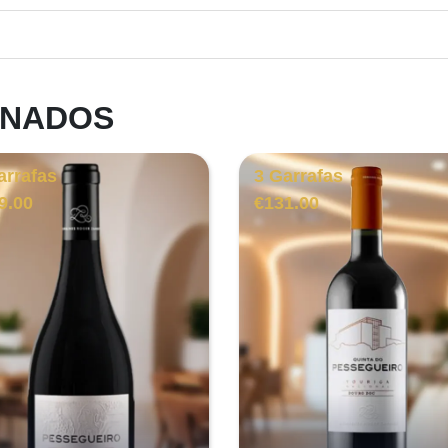
ONADOS
arrafas
3 Garrafas
9.00
€
131.00