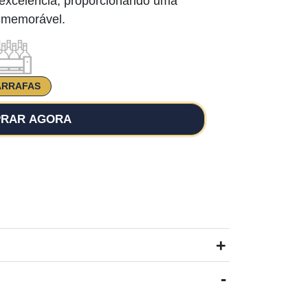
excelência, proporcionando uma
e memorável.
ARRAFAS
RAR AGORA
+
-