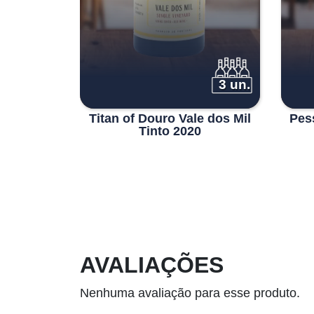
6 un.
3 un.
n Tinto
Titan of Douro Vale dos Mil
Pes
o Pôpa
Tinto 2020
AVALIAÇÕES
Nenhuma avaliação para esse produto.