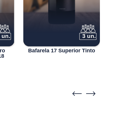
 un.
3 un.
ro
Bafarela 17 Superior Tinto
18