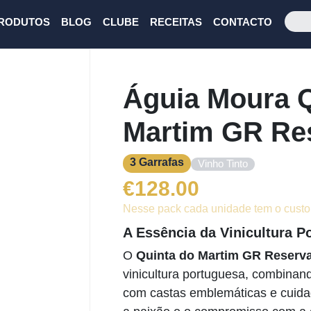
RODUTOS
BLOG
CLUBE
RECEITAS
CONTACTO
Águia Moura Q
Martim GR Res
3 Garrafas
Vinho Tinto
€
128.00
Nesse pack cada unidade tem o custo
A Essência da Vinicultura P
Next
O
Quinta do Martim GR Reserva
vinicultura portuguesa, combinan
com castas emblemáticas e cuidad