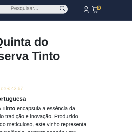
0
uinta do
erva Tinto
 de € 42.67
ortuguesa
 Tinto
encapsula a essência da
do tradição e inovação. Produzido
o meticuloso, este vinho representa