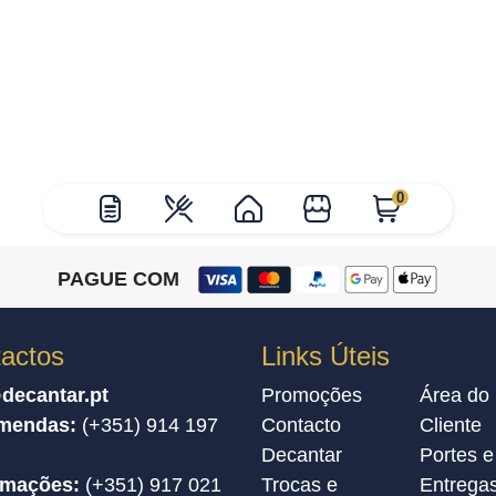
0
PAGUE COM
actos
Links Úteis
decantar.pt
Promoções
Área do
mendas:
(+351) 914 197
Contacto
Cliente
Decantar
Portes e
amações:
(+351) 917 021
Trocas e
Entrega