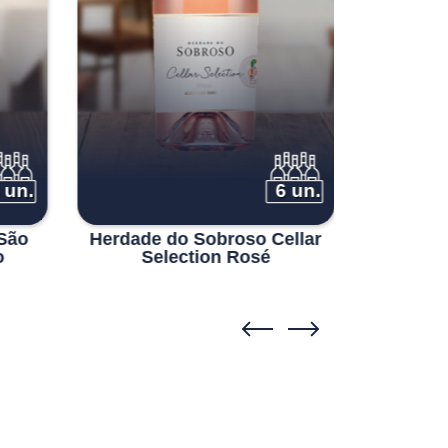
 un.
6 un.
São
Herdade do Sobroso Cellar
Tapada
o
Selection Rosé
Branc