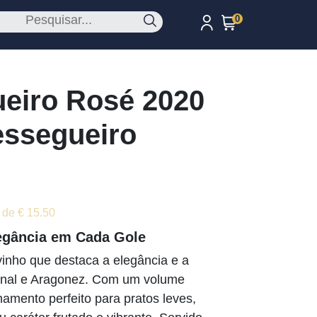
0
eiro Rosé 2020
essegueiro
 de € 15.50
egância em Cada Gole
inho que destaca a elegância e a
ional e Aragonez. Com um volume
amento perfeito para pratos leves,