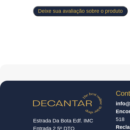
Deixe sua avaliação sobre o produto
Cont
info@
Enco
518
Estrada Da Bota Edf. IMC
Recl
Entrada 2 5º DTO