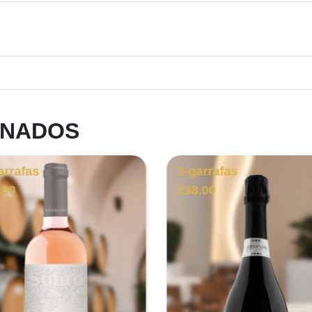
ONADOS
arrafas
3-garrafas
.00
€
38.00