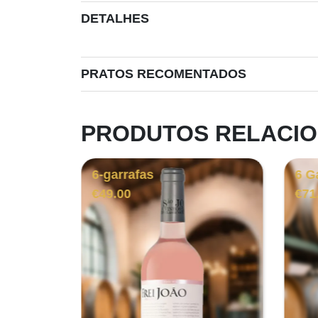
DETALHES
PRATOS RECOMENTADOS
PRODUTOS RELACI
6-garrafas
6 G
€
49.00
€
71
o
0.