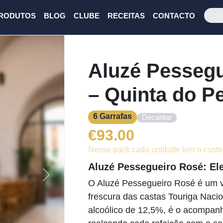
RODUTOS
BLOG
CLUBE
RECEITAS
CONTACTO
Aluzé Pessegu
– Quinta do P
6 Garrafas
Decantar
€
93.00
Nesse pack cada unidade tem o custo
Aluzé Pessegueiro Rosé: El
Next
O Aluzé Pessegueiro Rosé é um v
frescura das castas Touriga Nac
alcoólico de 12,5%, é o acompanh