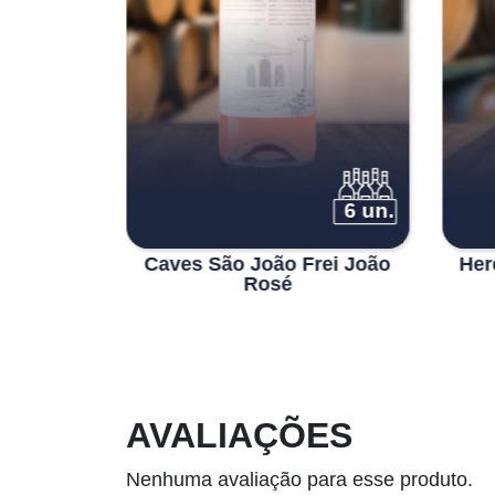
6 un.
6 un.
elo Rosé
Caves São João Frei João
Her
Rosé
AVALIAÇÕES
Nenhuma avaliação para esse produto.