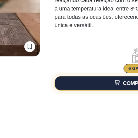
realçando cada refeição com o seu
a uma temperatura ideal entre 8ºC
para todas as ocasiões, oferece
única e versátil.
6 G
COMP