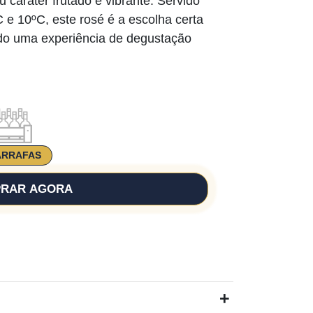
 caráter frutado e vibrante. Servido
 e 10ºC, este rosé é a escolha certa
ndo uma experiência de degustação
ARRAFAS
RAR AGORA
+