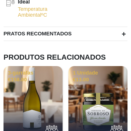
Ideal
Temperatura
AmbientalºC
+
PRATOS RECOMENTADOS
PRODUTOS RELACIONADOS
3-garrafas
1 Unidade
€
158.00
€
13.00