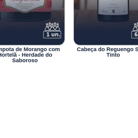
1 un.
6
pota de Morango com
Cabeça do Reguengo S
Hortelã - Herdade do
Tinto
Saboroso