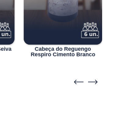
 un.
6 un.
eiva
Cabeça do Reguengo
Herdad
Respiro Cimento Branco
Al