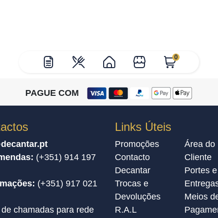
0
PAGUE COM
actos
Links Úteis
decantar.pt
Promoções
Área do
mendas:
(+351) 914 197
Contacto
Cliente
Decantar
Portes e
amações:
(+351) 917 021
Trocas e
Entrega
Devoluções
Meios d
 de chamadas para rede
R.A.L
Pagame