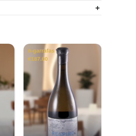
+
6-garrafas
3-garra
€
187.00
€
249.00