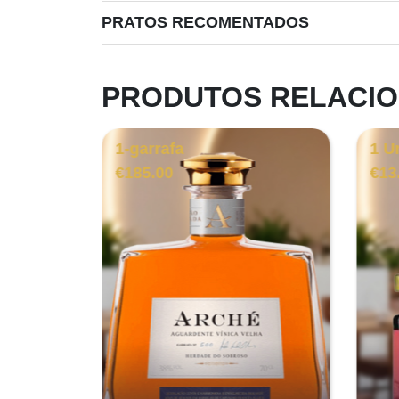
PRATOS RECOMENTADOS
PRODUTOS RELACI
1-garrafa
1 U
€
185.00
€
13