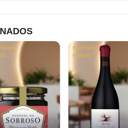
ONADOS
nidade
6-garrafas
.00
€
186.00