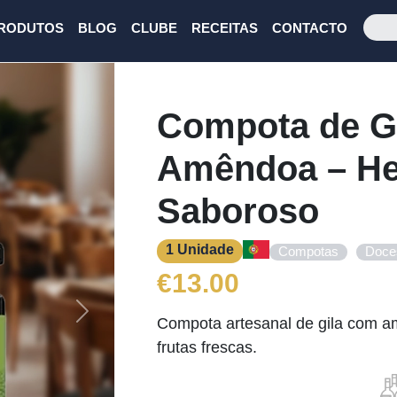
RODUTOS
BLOG
CLUBE
RECEITAS
CONTACTO
Compota de G
Amêndoa – He
Saboroso
1 Unidade
,
Compotas
Doce
€
13.00
Next
Compota artesanal de gila com a
frutas frescas.