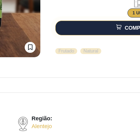
1 
COMP
,
Frutado
Natural
Região:
Alentejo