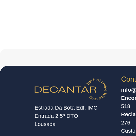
Cont
info@
Enco
518
Estrada Da Bota Edf. IMC
Recl
Entrada 2 5º DTO
276
Lousada
Custo