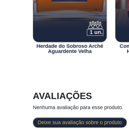
6 un.
1 un.
de Cima
Herdade do Sobroso Arché
Com
nco
Aguardente Velha
AVALIAÇÕES
Nenhuma avaliação para esse produto.
Deixe sua avaliação sobre o produto