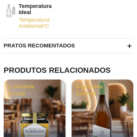
Temperatura
Ideal
Temperatura
AmbientalºC
+
PRATOS RECOMENTADOS
PRODUTOS RELACIONADOS
1 Unidade
6-garrafas
€
13.00
€
147.00