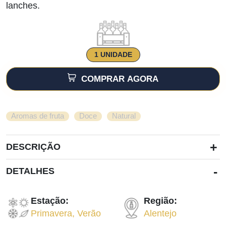
lanches.
1 UNIDADE
COMPRAR AGORA
,
,
Aromas de fruta
Doce
Natural
+
DESCRIÇÃO
-
DETALHES
Estação:
Região:
Primavera
,
Verão
Alentejo