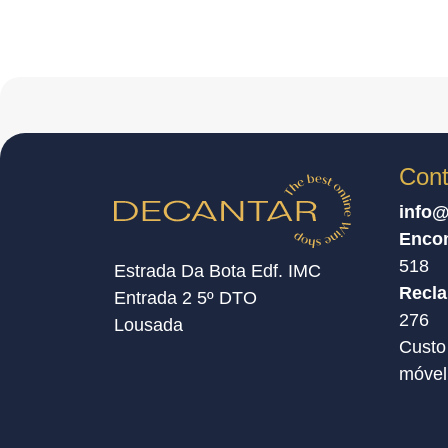
Cont
info@
Enco
518
Estrada Da Bota Edf. IMC
Recl
Entrada 2 5º DTO
276
Lousada
Custo
móvel