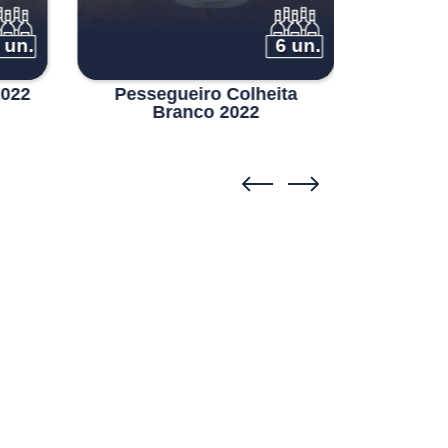
 un.
6 un.
2022
Pessegueiro Colheita
Pôpa Res
Branco 2022
Qu