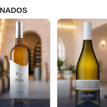
ONADOS
arrafas
6 Garrafas
.00
€
71.00