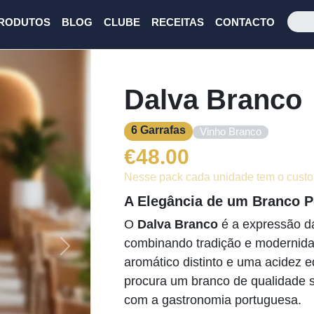
RODUTOS
BLOG
CLUBE
RECEITAS
CONTACTO
Dalva Branco
6 Garrafas
Vinho Branco
€
48.00
Nesse pack cada unidade tem o custo
A Elegância de um Branco 
O
Dalva Branco
é a expressão da
combinando tradição e modernida
Next
aromático distinto e uma acidez e
procura um branco de qualidade s
com a gastronomia portuguesa.