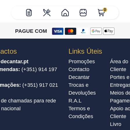
0
PAGUE COM
actos
Links Úteis
decantar.pt
Promoções
Área do
mendas:
(+351) 914 197
Contacto
Cliente
Decantar
Portes e
amações:
(+351) 917 021
Trocas e
Entrega
Devoluções
Meios d
 de chamadas para rede
R.A.L
Pagame
 nacional
Termos e
Apoio a
Condições
Cliente
Livro