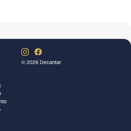
© 2026 Decantar
s
e
nto
o