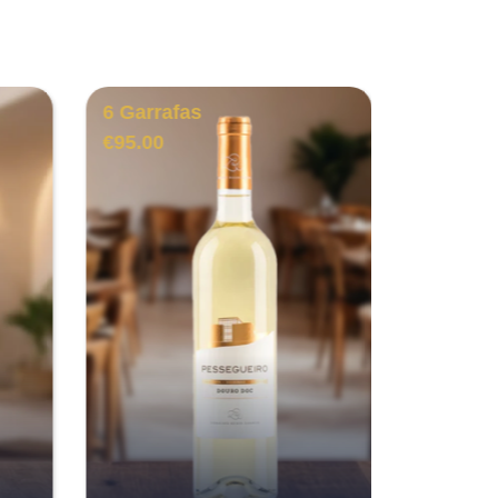
6 Garrafas
6 Garra
€
95.00
€
98.00