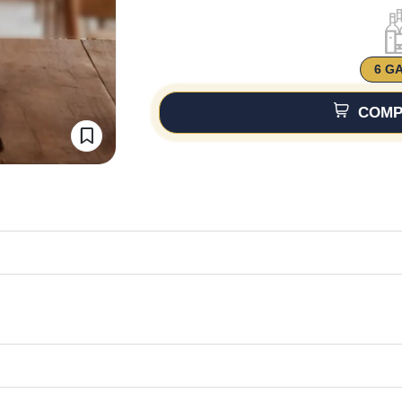
6 G
COMP