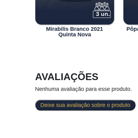
6 un.
3 un.
eserva
Mirabilis Branco 2021
Pôp
2
Quinta Nova
AVALIAÇÕES
Nenhuma avaliação para esse produto.
Deixe sua avaliação sobre o produto