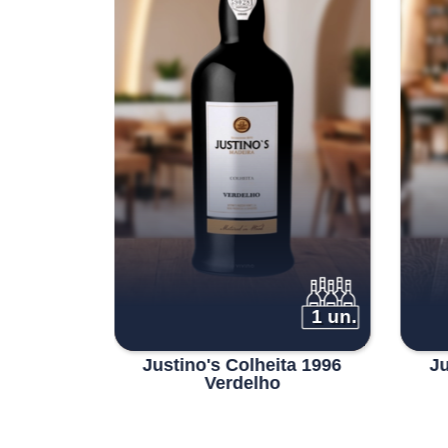
1 un.
1 un.
 Medium
Justino's Colheita 1996
Ju
Verdelho