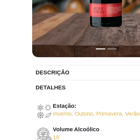
DESCRIÇÃO
DETALHES
Estação:
Inverno
,
Outono
,
Primavera
,
Verão
Volume Alcoólico
19