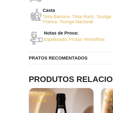
Casta
Tinta Barroca
,
Tinta Roriz
,
Touriga
Franca
,
Touriga Nacional
Notas de Prova:
Equilibrado
,
Frutas Vermelhas
PRATOS RECOMENTADOS
PRODUTOS RELACI
1 Garrafa
1 G
€
77.00
€
77