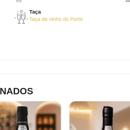
Taça
Taça de vinho do Porto
ONADOS
arrafa
1 Garrafa
.00
€
77.00