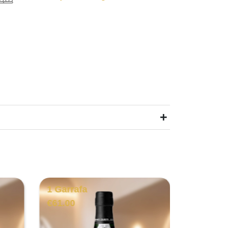
+
1 Garrafa
1 Garra
€
61.00
€
1,389.