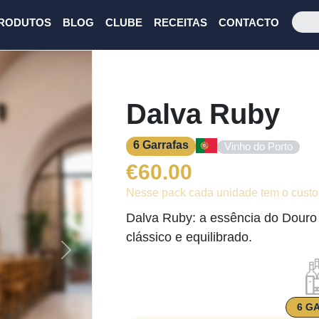
RODUTOS
BLOG
CLUBE
RECEITAS
CONTACTO
Dalva Ruby
6 Garrafas
Vinho do Porto
€
60.00
Nesse pack cada unidade tem o custo
Dalva Ruby: a essência do Douro
clássico e equilibrado.
Next
6 G