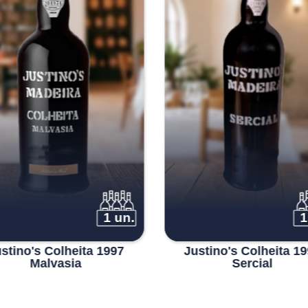
1 un.
1
stino's Colheita 1997
Justino's Colheita 1
Malvasia
Sercial