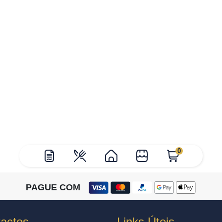
0
PAGUE COM
actos
Links Úteis