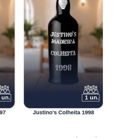
 un.
1 un.
997
Justino's Colheita 1998
Justin