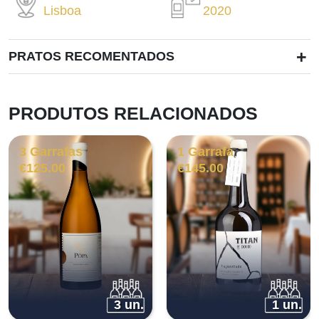
Lisboa
2020
+
PRATOS RECOMENTADOS
PRODUTOS RELACIONADOS
3 Garrafas
1 Garrafa
€
125.00
€
145.00
3 un.
1 un.