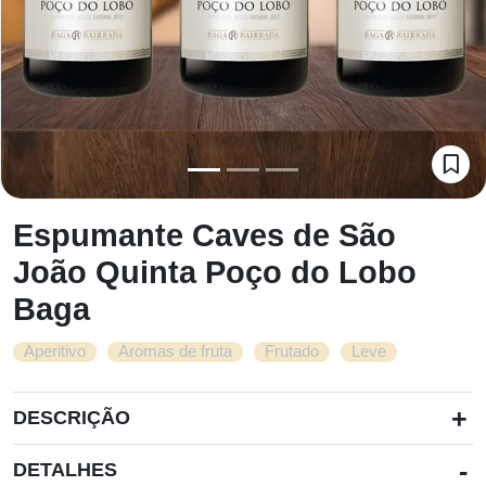
Espumante Caves de São
João Quinta Poço do Lobo
Baga
,
,
,
Aperitivo
Aromas de fruta
Frutado
Leve
+
DESCRIÇÃO
-
DETALHES