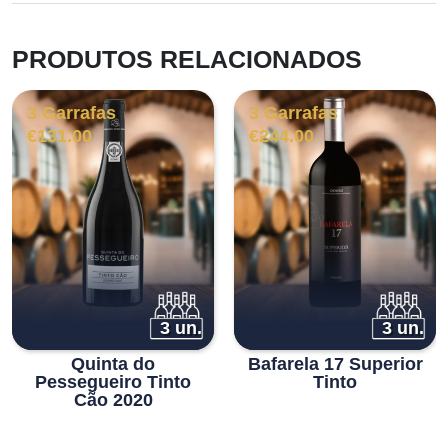
PRODUTOS RELACIONADOS
3 Garrafas
3 Garrafas
€
131.00
€
244.00
3 un.
3 un.
Quinta do
Bafarela 17 Superior
Pessegueiro Tinto
Tinto
Cão 2020