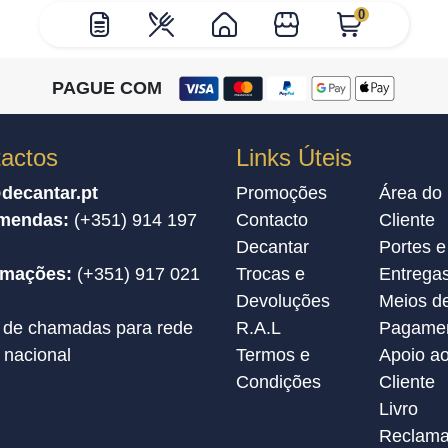
0
PAGUE COM
actos
Links Úteis
decantar.pt
Promoções
Área do
mendas:
(+351) 914 197
Contacto
Cliente
Decantar
Portes e
amações:
(+351) 917 021
Trocas e
Entrega
Devoluções
Meios d
 de chamadas para rede
R.A.L
Pagame
 nacional
Termos e
Apoio a
Condições
Cliente
Livro
Reclama