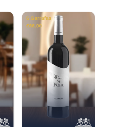
6 Garrafas
1 Garra
€
66.00
€
101.00