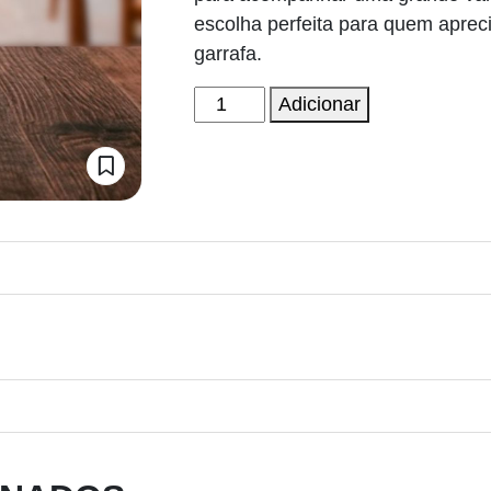
escolha perfeita para quem aprec
garrafa.
Quantidade
Adicionar
de
Indiegente
Tinto
Touriga
Nacional
2020