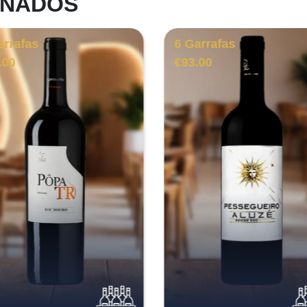
ONADOS
arrafas
6 Garrafas
.00
€
93.00