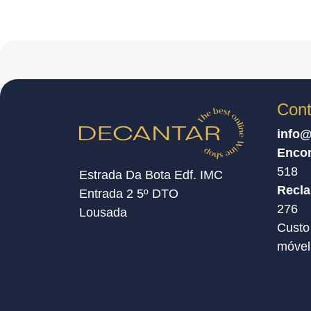
Cont
info@
Enco
518
Estrada Da Bota Edf. IMC
Recl
Entrada 2 5º DTO
276
Lousada
Custo
móvel