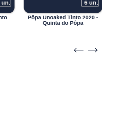
 un.
6 un.
nto
Pôpa Unoaked Tinto 2020 -
Titan of
Quinta do Pôpa
B