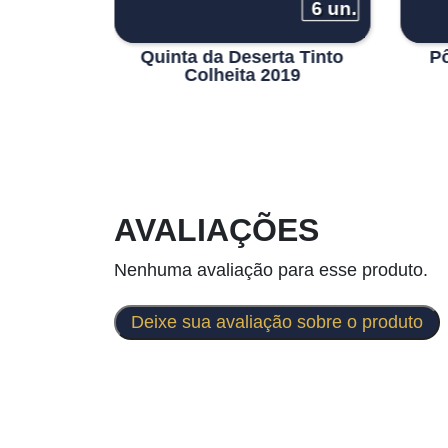
6 un.
6 un.
onal 2017
Quinta da Deserta Tinto
Pô
Pôpa
Colheita 2019
AVALIAÇÕES
Nenhuma avaliação para esse produto.
Deixe sua avaliação sobre o produto