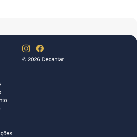
© 2026 Decantar
s
e
nto
o
ções