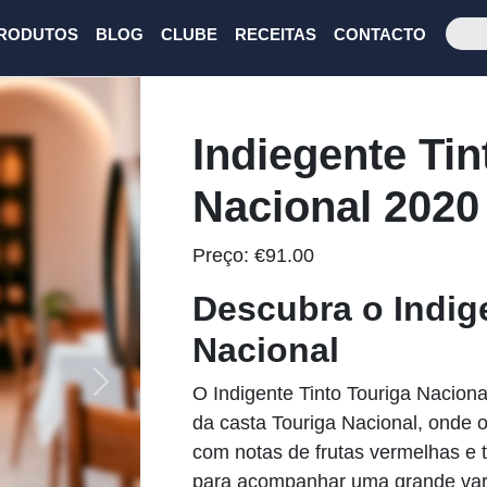
RODUTOS
BLOG
CLUBE
RECEITAS
CONTACTO
Indiegente Tin
Nacional 2020
Preço:
€
91.00
Descubra o Indig
Nacional
O Indigente Tinto Touriga Naciona
Next
da casta Touriga Nacional, onde 
com notas de frutas vermelhas e t
para acompanhar uma grande vari