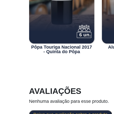
6 un.
6 un.
 Reserva
Pôpa Touriga Nacional 2017
Al
2019
- Quinta do Pôpa
AVALIAÇÕES
Nenhuma avaliação para esse produto.