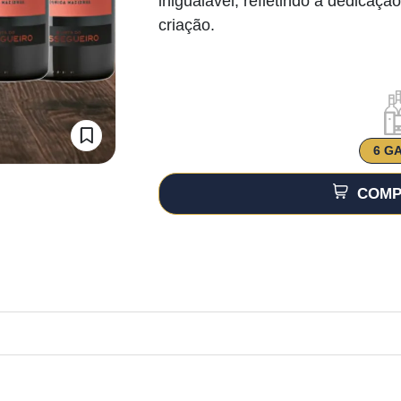
inigualável, refletindo a dedicaçã
criação.
6 G
COMP