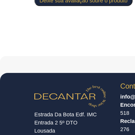
Deixe sua avaliação sobre o produto
Cont
info@
Enco
518
Estrada Da Bota Edf. IMC
Recl
Entrada 2 5º DTO
276
Lousada