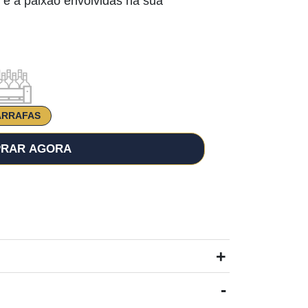
o e a paixão envolvidas na sua
ARRAFAS
RAR AGORA
+
-