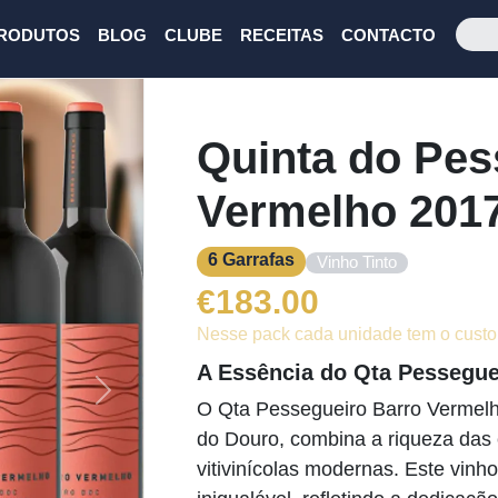
RODUTOS
BLOG
CLUBE
RECEITAS
CONTACTO
Quinta do Pes
Vermelho 201
6 Garrafas
Vinho Tinto
€
183.00
Nesse pack cada unidade tem o custo
A Essência do Qta Pessegue
Next
O Qta Pessegueiro Barro Vermelh
do Douro, combina a riqueza das c
vitivinícolas modernas. Este vinh