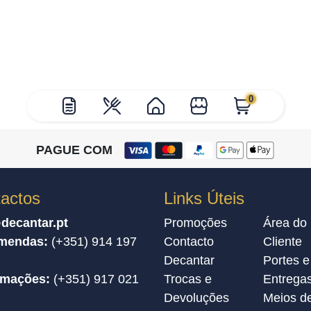
0
PAGUE COM
actos
Links Úteis
decantar.pt
Promoções
Área do
mendas:
(+351) 914 197
Contacto
Cliente
Decantar
Portes e
amações:
(+351) 917 021
Trocas e
Entrega
Devoluções
Meios d