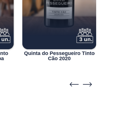
 un.
3 un.
into
Quinta do Pessegueiro Tinto
Mirabili
pa
Cão 2020