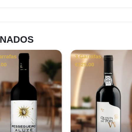
ONADOS
arrafas
3 Garrafas
.00
€
125.00