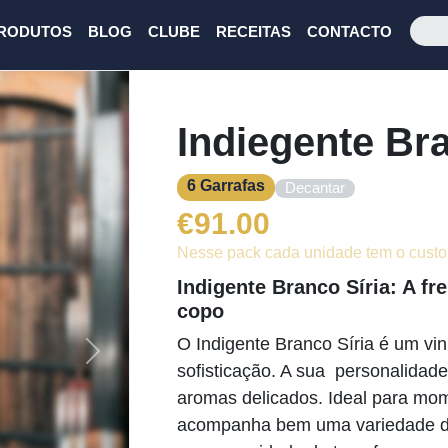
RODUTOS
BLOG
CLUBE
RECEITAS
CONTACTO
Indiegente Bra
6 Garrafas
Decantar
€
91.00
Nesse pack cada unidade tem o custo
Indigente Branco Síria: A fr
copo
O Indigente Branco Síria é um vi
Next
sofisticação. A sua personalidade 
aromas delicados. Ideal para mome
acompanha bem uma variedade de 