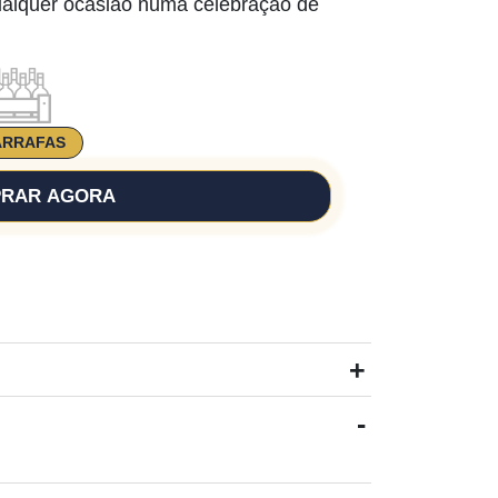
ualquer ocasião numa celebração de
ARRAFAS
RAR AGORA
+
-