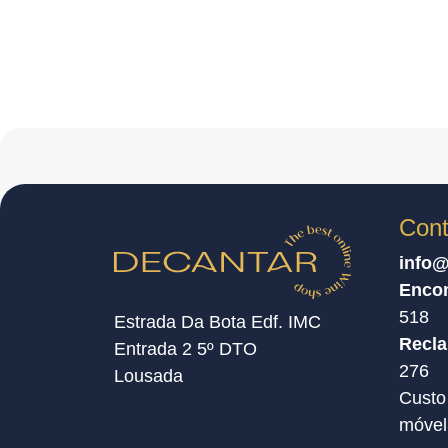
Cont
info@
Enco
518
Estrada Da Bota Edf. IMC
Recl
Entrada 2 5º DTO
276
Lousada
Custo
móvel