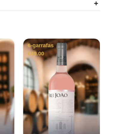
+
6-garrafas
6 Garra
€
49.00
€
48.00