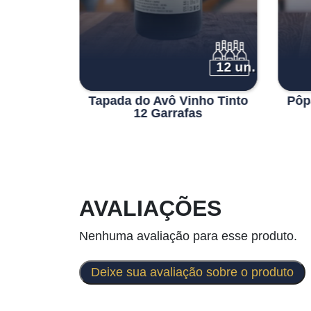
6 un.
12 un.
o Quinta
Tapada do Avô Vinho Tinto
Pôp
o Rosé
12 Garrafas
AVALIAÇÕES
Nenhuma avaliação para esse produto.
Deixe sua avaliação sobre o produto