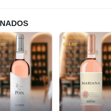
ONADOS
arrafas
6 Garrafas
.00
€
64.00