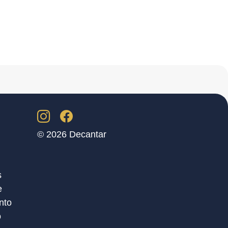
© 2026 Decantar
s
e
nto
o