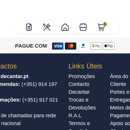
0
PAGUE COM
actos
Links Úteis
decantar.pt
Promoções
Área do
mendas:
(+351) 914 197
Contacto
Cliente
Decantar
Portes e
amações:
(+351) 917 021
Trocas e
Entrega
Devoluções
Meios d
 de chamadas para rede
R.A.L
Pagame
 nacional
Termos e
Apoio a