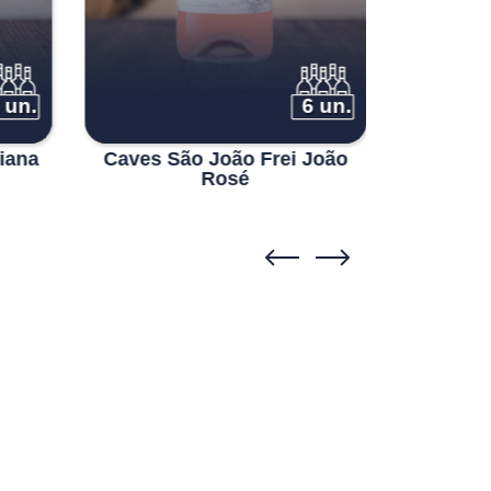
 un.
6 un.
iana
Caves São João Frei João
Rosé