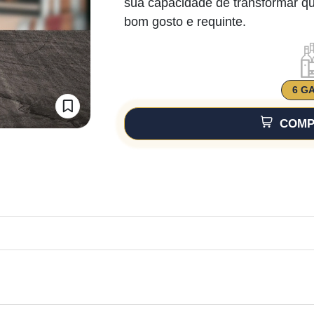
sua capacidade de transformar q
bom gosto e requinte.
6 G
COMP