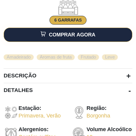
6 GARRAFAS
COMPRAR AGORA
,
,
,
Amadeirado
Aromas de fruta
Frutado
Leve
+
DESCRIÇÃO
-
DETALHES
Estação:
Região:
Primavera
,
Verão
Borgonha
Alergenios:
Volume Alcoólico