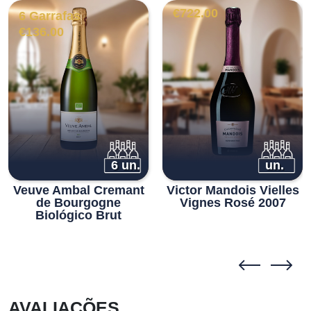
€
722.00
6 Garrafas
€
136.00
6 un.
un.
Veuve Ambal Cremant
Victor Mandois Vielles
de Bourgogne
Vignes Rosé 2007
Biológico Brut
AVALIAÇÕES