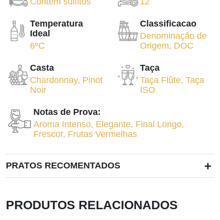
Contém sulfitos
12
Temperatura
Classificacao
Ideal
Denominação de
6ºC
Origem
,
DOC
Casta
Taça
Chardonnay
,
Pinot
Taça Flûte
,
Taça
Noir
ISO
Notas de Prova:
Aroma Intenso
,
Elegante
,
Final Longo
,
Frescor
,
Frutas Vermelhas
+
PRATOS RECOMENTADOS
PRODUTOS RELACIONADOS