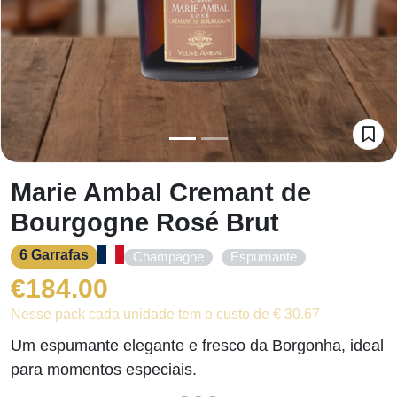
Marie Ambal Cremant de
Bourgogne Rosé Brut
6 Garrafas
,
Champagne
Espumante
€
184.00
Nesse pack cada unidade tem o custo de € 30.67
Um espumante elegante e fresco da Borgonha, ideal
para momentos especiais.