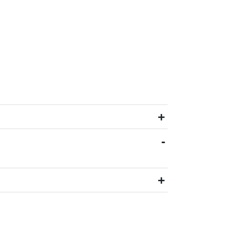
+
-
+