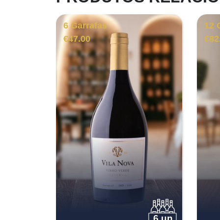
6 Garrafas
12 
€
47.00
€
82
6 un.