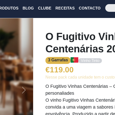
RODUTOS
BLOG
CLUBE
RECEITAS
CONTACTO
O Fugitivo Vi
Centenárias 2
3 Garrafas
Vinho Tinto
€
119.00
Nesse pack cada unidade tem o custo
O Fugitivo Vinhas Centenárias –
Next
personaliades
O vinho Fugitivo Vinhas Centenár
convida a uma viagem a sabores 
envolvência. Produzido a partir 