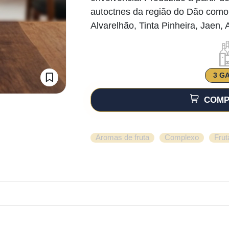
autoctnes da região do Dão como: 
Alvarelhão, Tinta Pinheira, Jaen, A
3 G
COMP
,
,
Aromas de fruta
Complexo
Frut