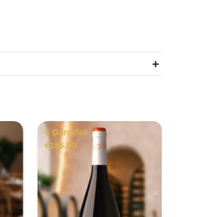
+
6 Garrafas
3 Garra
€
186.00
€
131.00