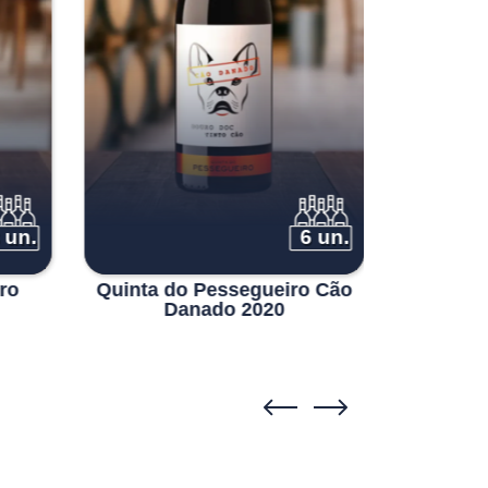
 un.
6 un.
ro
Quinta do Pessegueiro Cão
Quinta d
Danado 2020
Barca/