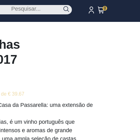
0
nhas
017
 de € 39.67
 Casa da Passarella: uma extensão de
ias, é um vinho português que
intensos e aromas de grande
de uma ampla seleção de castas