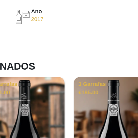
Ano
2017
ONADOS
arrafas
3 Garrafas
1.00
€
185.00