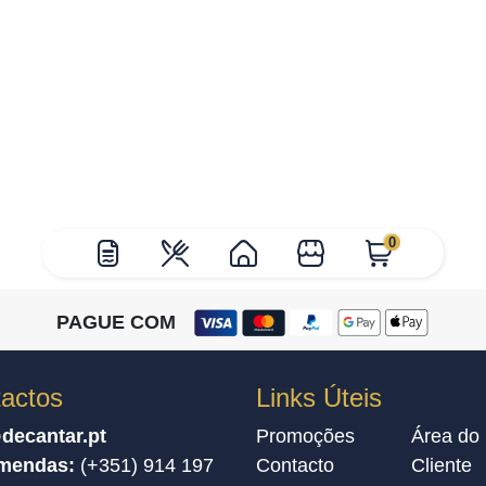
0
PAGUE COM
actos
Links Úteis
decantar.pt
Promoções
Área do
mendas:
(+351) 914 197
Contacto
Cliente