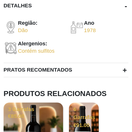
-
DETALHES
Região:
Ano
Dão
1978
Alergenios:
Contém sulfitos
+
PRATOS RECOMENTADOS
PRODUTOS RELACIONADOS
3 Garrafas
6
€
85.00
Garrafas
€
91.00