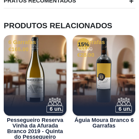
+
PRATOS RECOMENTADOS
PRODUTOS RELACIONADOS
6 Garrafas
6 Garrafas
15%
O
O
€
165.00
€
33.00
preço
preço
€
28.00
original
atual
era:
é:
€33.00.
€28.00.
6 un.
6 un.
Pessegueiro Reserva
Águia Moura Branco 6
Vinha da Afurada
Garrafas
Branco 2019 - Quinta
do Pessegueiro