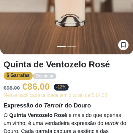
Quinta de Ventozelo Rosé
6 Garrafas
Decantar
O
O
€
86.00
-12%
€
98.00
Nesse pack cada unidade tem o custo de € 14.33
preço
preço
Expressão do
Terroir
do Douro
original
atual
O
Quinta Ventozelo Rosé
é mais do que apenas
um vinho; é uma verdadeira expressão do
terroir
do
era:
é:
Douro. Cada garrafa captura a essência das