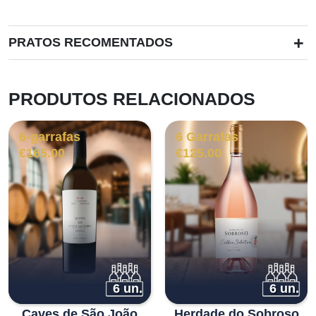
+
PRATOS RECOMENTADOS
PRODUTOS RELACIONADOS
6-garrafas
6 Garrafas
€
165.00
€
125.00
6 un.
6 un.
Caves de São João
Herdade do Sobroso