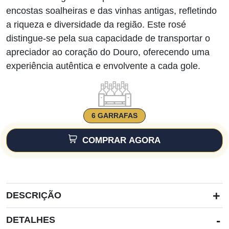
€98.00.
€86.00.
encostas soalheiras e das vinhas antigas, refletindo
a riqueza e diversidade da região. Este rosé
distingue-se pela sua capacidade de transportar o
apreciador ao coração do Douro, oferecendo uma
experiência autêntica e envolvente a cada gole.
6 GARRAFAS
COMPRAR AGORA
+
DESCRIÇÃO
-
DETALHES