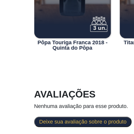
6 un.
3 un.
va Tinto
Pôpa Touriga Franca 2018 -
Tita
 do
Quinta do Pôpa
o
AVALIAÇÕES
Nenhuma avaliação para esse produto.
Deixe sua avaliação sobre o produto