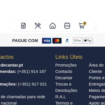
0
PAGUE COM
actos
Links Úteis
decantar.pt
Promoções
Área do
mendas:
(+351) 914 197
Contacto
Cliente
Decantar
Portes e
amações:
(+351) 917 021
Trocas e
Entrega
Devoluções
Meios d
 de chamadas para rede
R.A.L
Pagame
 nacional
Termos e
Apoio a