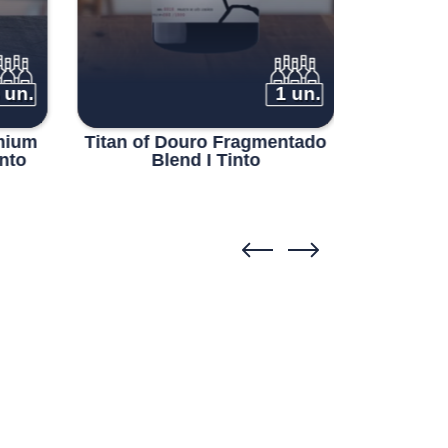
 un.
1 un.
mium
Titan of Douro Fragmentado
Pôpa Un
nto
Blend I Tinto
Qu