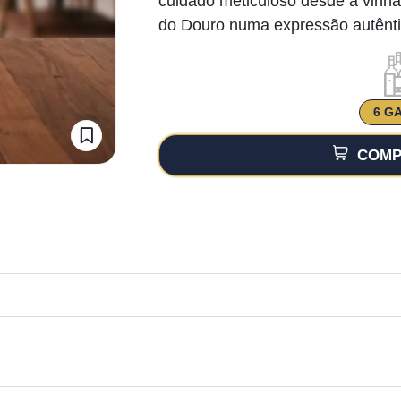
cuidado meticuloso desde a vinha
do Douro numa expressão autêntic
6 G
COMP