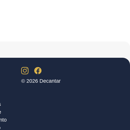
© 2026 Decantar
s
e
nto
o