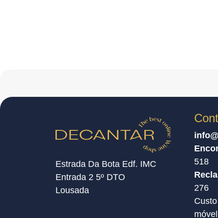
Cont
info@
Enco
518
Estrada Da Bota Edf. IMC
Recl
Entrada 2 5º DTO
276
Lousada
Custo
móvel