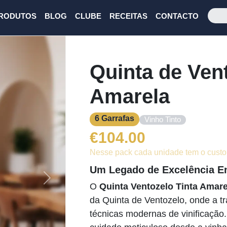
RODUTOS
BLOG
CLUBE
RECEITAS
CONTACTO
Quinta de Vent
Amarela
6 Garrafas
Vinho Tinto
€
104.00
Nesse pack cada unidade tem o custo
Um Legado de Excelência E
Next
O
Quinta Ventozelo Tinta Amare
da Quinta de Ventozelo, onde a tr
técnicas modernas de vinificação.