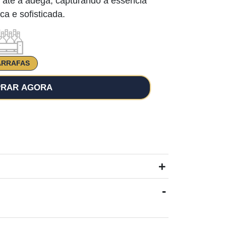
 até à adega, capturando a essência
a e sofisticada.
ARRAFAS
RAR AGORA
+
-