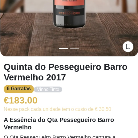
Quinta do Pessegueiro Barro
Vermelho 2017
6 Garrafas
Vinho Tinto
€
183.00
Nesse pack cada unidade tem o custo de € 30.50
A Essência do Qta Pessegueiro Barro
Vermelho
O Qta Pessegueiro Barro Vermelho captura a