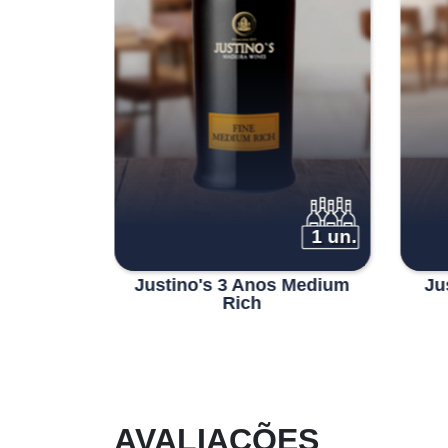
1 un.
1 un.
ta 1997
Justino's 3 Anos Medium
Ju
Rich
AVALIAÇÕES