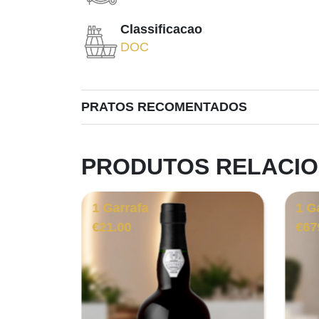
Classificacao
DOC
PRATOS RECOMENTADOS
PRODUTOS RELACI
1 Garrafa
1 G
€
21.00
€
67