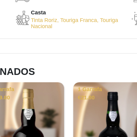
Casta
Tinta Roriz
,
Touriga Franca
,
Touriga
Nacional
ONADOS
arrafa
1 Garrafa
9.00
€
21.00