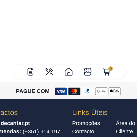
0
PAGUE COM
actos
Links Úteis
decantar.pt
Promoções
Área do
mendas:
(+351) 914 197
Contacto
Cliente