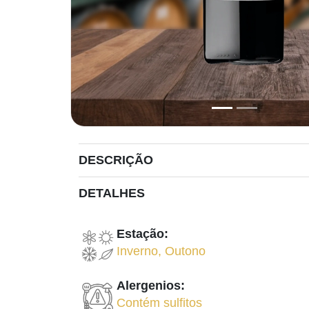
DESCRIÇÃO
DETALHES
Estação:
Inverno
,
Outono
Alergenios:
Contém sulfitos