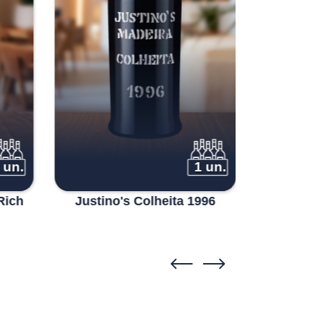
 un.
1 un.
Rich
Justino's Colheita 1996
Justin