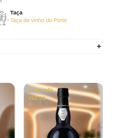
Taça
Taça de vinho do Porto
+
1 Garrafa
1 Garra
€
68.00
€
61.00