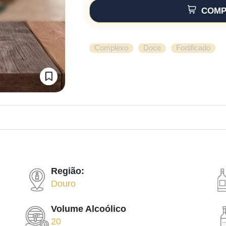
COMP
,
,
Complexo
Doce
Fortificado
Região:
Douro
Volume Alcoólico
20