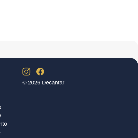
© 2026 Decantar
s
e
nto
o