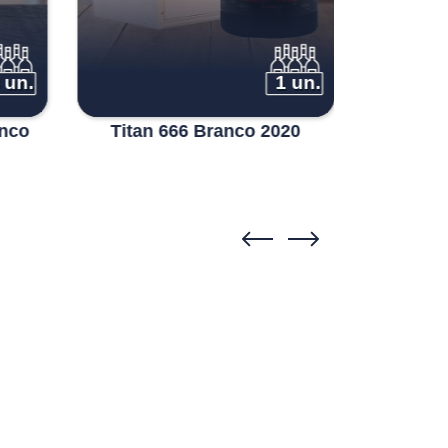
 un.
1 un.
anco
Titan 666 Branco 2020
Quint