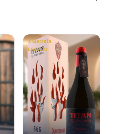
1 Garrafa
6 Garra
€
820.00
€
233.00