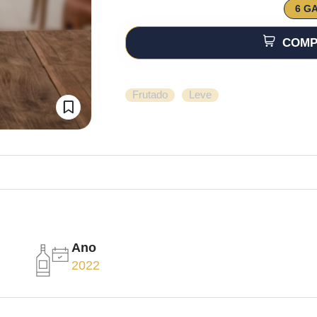
6 G
COMP
,
Frutado
Leve
Ano
2022