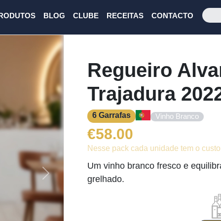
RODUTOS
BLOG
CLUBE
RECEITAS
CONTACTO
Regueiro Alva
Trajadura 202
6 Garrafas
Vinho Branco
€
58.00
Nesse pack cada unidade tem o custo
Um vinho branco fresco e equilibr
Next
grelhado.