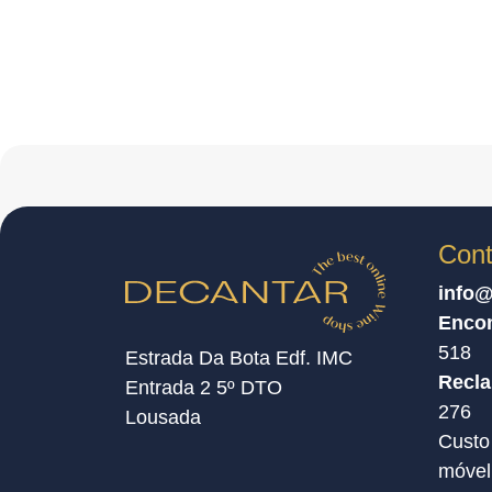
Cont
info@
Enco
518
Estrada Da Bota Edf. IMC
Recl
Entrada 2 5º DTO
276
Lousada
Custo
móvel