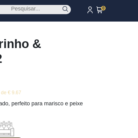
0
rinho &
2
 de € 9.67
ado, perfeito para marisco e peixe