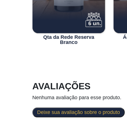
6 un.
6 un.
n Branco
Qta da Rede Reserva
Á
o Pôpa
Branco
AVALIAÇÕES
Nenhuma avaliação para esse produto.
Deixe sua avaliação sobre o produto