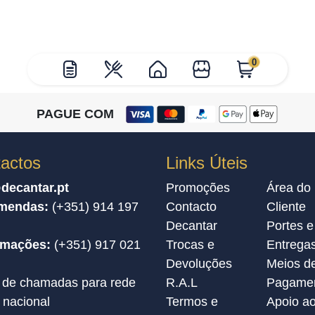
0
PAGUE COM
actos
Links Úteis
decantar.pt
Promoções
Área do
mendas:
(+351) 914 197
Contacto
Cliente
Decantar
Portes e
amações:
(+351) 917 021
Trocas e
Entrega
Devoluções
Meios d
 de chamadas para rede
R.A.L
Pagame
 nacional
Termos e
Apoio a