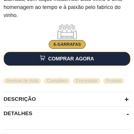
homenagem ao tempo e à paixão pelo fabrico do
vinho.
6-GARRAFAS
COMPRAR AGORA
,
,
,
Aromas de fruta
Complexo
Encorpado
Frutado
+
DESCRIÇÃO
-
DETALHES