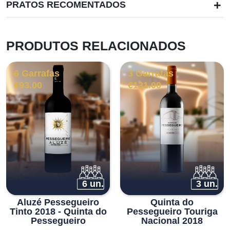
+
PRATOS RECOMENTADOS
PRODUTOS RELACIONADOS
6 Garrafas
3 Garrafas
€
93.00
€
131.00
6 un.
3 un.
Aluzé Pessegueiro
Quinta do
Tinto 2018 - Quinta do
Pessegueiro Touriga
Pessegueiro
Nacional 2018